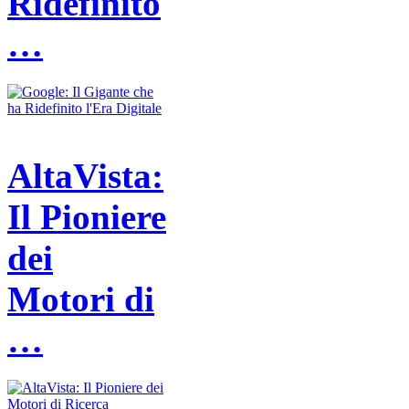
Ridefinito
…
AltaVista:
Il Pioniere
dei
Motori di
…