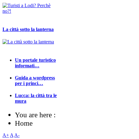
La città sotto la lanterna
Un portale turistico
informati…
Guida a wordpress
per i princi…
Lucca: la città tra le
mura
You are here :
Home
A+
A
A-