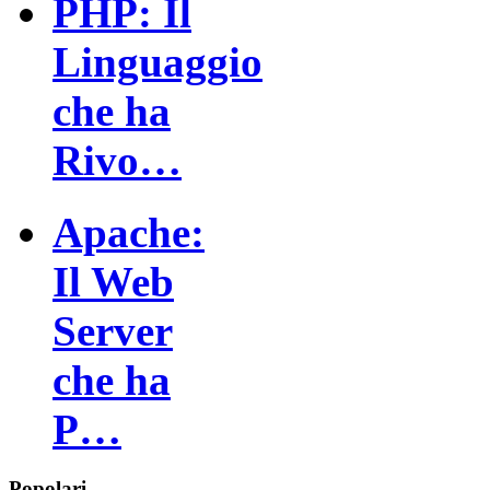
PHP: Il
Linguaggio
che ha
Rivo…
Apache:
Il Web
Server
che ha
P…
Popolari