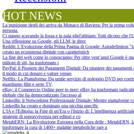
HOT NEWS
La punizione degli dei arriva da Monaco di Baviera
: Per la prima vol
persona.
Ci stanno scavando la fossa e la pala gliel'abbiam
: Tutti dicono che l
Una riflessione su Google, gli LLM, le direc
Reddit: L'Evoluzione della Prima Pagina di Google
: Autodefinitosi "
creato un ecosistema digitale con caratteristich
La fine del web come lo conosciamo
: Per oltre vent’anni Google è sta
milioni di siti, ha trasformato i
PayPal: il Pioniere dei Pagamenti Digitali
: Da pioniere dei pagamenti 
il modo in cui denaro e valore vengo
Netflix: La Piattaforma
: Da umile servizio di noleggio DVD per corris
guardiamo film e serie TV,
eBay: il Commercio Online peer to peer
: eBay ha trasformato radical
globale che ha democratizzato l'accesso al
LinkedIn: il Networking Professionale Digitale
: Mentre piattaforme c
LinkedIn ha creato e dominato una nicchia specific
L'IA e l'Editoria: la Fine di un'Era o l'Inizio di
: L'intelligenza artifici
strategie di sopravvivenza per editori e co
MetabERN: La Rivoluzione Europea nella Cura delle
: MetabERN, la 
trasformare la cura di 1400+ malattie metaboliche rare a