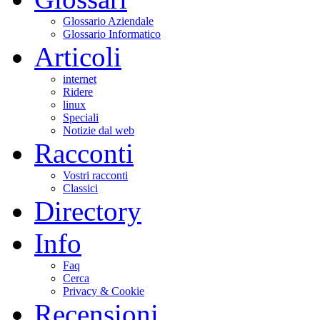
Glossario Aziendale
Glossario Informatico
Articoli
internet
Ridere
linux
Speciali
Notizie dal web
Racconti
Vostri racconti
Classici
Directory
Info
Faq
Cerca
Privacy & Cookie
Recensioni