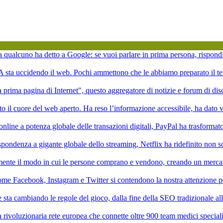
ta qualcuno ha detto a Google: se vuoi parlare in prima persona, rispond
'IA sta uccidendo il web. Pochi ammettono che le abbiamo preparato il te
la prima pagina di Internet", questo aggregatore di notizie e forum di di
to il cuore del web aperto. Ha reso l’informazione accessibile, ha dato vi
online a potenza globale delle transazioni digitali, PayPal ha trasformat
pondenza a gigante globale dello streaming, Netflix ha ridefinito non 
mente il modo in cui le persone comprano e vendono, creando un mercat
ome Facebook, Instagram e Twitter si contendono la nostra attenzione p
ale sta cambiando le regole del gioco, dalla fine della SEO tradizionale a
rivoluzionaria rete europea che connette oltre 900 team medici speciali