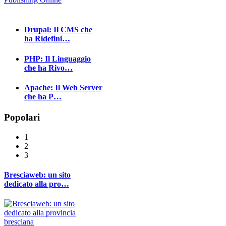
Drupal: Il CMS che
ha Ridefini…
PHP: Il Linguaggio
che ha Rivo…
Apache: Il Web Server
che ha P…
Popolari
1
2
3
Bresciaweb: un sito
dedicato alla pro…