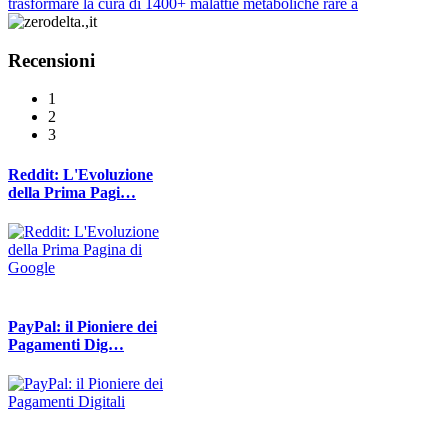
trasformare la cura di 1400+ malattie metaboliche rare a
Recensioni
1
2
3
Reddit: L'Evoluzione
della Prima Pagi…
PayPal: il Pioniere dei
Pagamenti Dig…