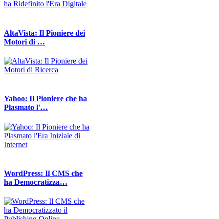
AltaVista: Il Pioniere dei
Motori di …
Yahoo: Il Pioniere che ha
Plasmato l'…
WordPress: Il CMS che
ha Democratizza…