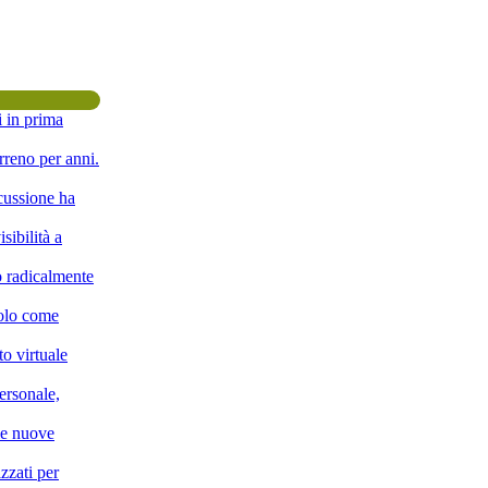
i in prima
rreno per anni.
scussione ha
sibilità a
o radicalmente
solo come
o virtuale
ersonale,
lle nuove
zzati per