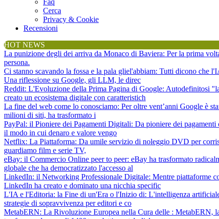
Faq
Cerca
Privacy & Cookie
Recensioni
HOT NEWS
La punizione degli dei arriva da Monaco di Baviera
: Per la prima vol
persona.
Ci stanno scavando la fossa e la pala gliel'abbiam
: Tutti dicono che l
Una riflessione su Google, gli LLM, le direc
Reddit: L'Evoluzione della Prima Pagina di Google
: Autodefinitosi "
creato un ecosistema digitale con caratteristich
La fine del web come lo conosciamo
: Per oltre vent’anni Google è sta
milioni di siti, ha trasformato i
PayPal: il Pioniere dei Pagamenti Digitali
: Da pioniere dei pagamenti 
il modo in cui denaro e valore vengo
Netflix: La Piattaforma
: Da umile servizio di noleggio DVD per corris
guardiamo film e serie TV,
eBay: il Commercio Online peer to peer
: eBay ha trasformato radical
globale che ha democratizzato l'accesso al
LinkedIn: il Networking Professionale Digitale
: Mentre piattaforme c
LinkedIn ha creato e dominato una nicchia specific
L'IA e l'Editoria: la Fine di un'Era o l'Inizio di
: L'intelligenza artifici
strategie di sopravvivenza per editori e co
MetabERN: La Rivoluzione Europea nella Cura delle
: MetabERN, la 