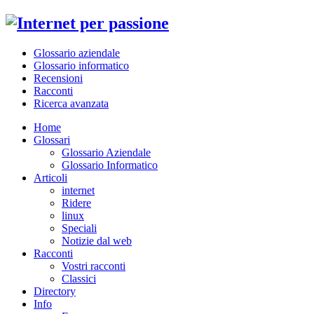
Glossario aziendale
Glossario informatico
Recensioni
Racconti
Ricerca avanzata
Home
Glossari
Glossario Aziendale
Glossario Informatico
Articoli
internet
Ridere
linux
Speciali
Notizie dal web
Racconti
Vostri racconti
Classici
Directory
Info