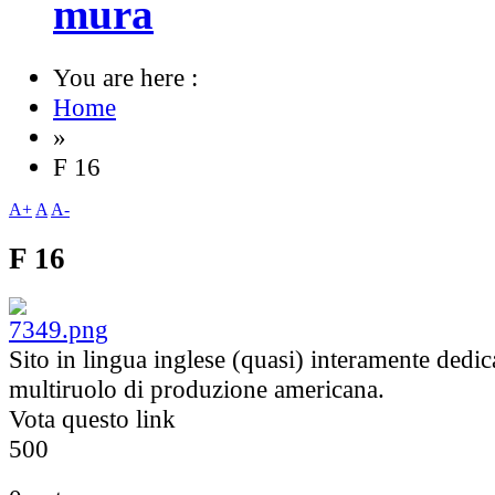
mura
You are here :
Home
»
F 16
A+
A
A-
F 16
Sito in lingua inglese (quasi) interamente dedic
multiruolo di produzione americana.
Vota questo link
5
0
0