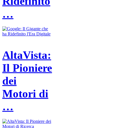
Ridefinito
…
AltaVista:
Il Pioniere
dei
Motori di
…