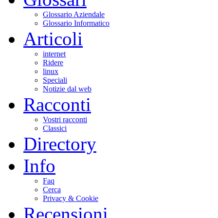
Glossario Aziendale
Glossario Informatico
Articoli
internet
Ridere
linux
Speciali
Notizie dal web
Racconti
Vostri racconti
Classici
Directory
Info
Faq
Cerca
Privacy & Cookie
Recensioni