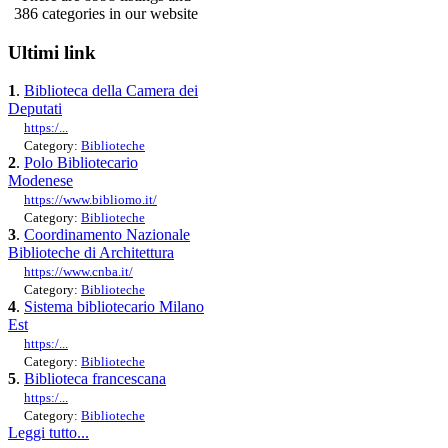
386 categories in our website
Ultimi link
1
.
Biblioteca della Camera dei
Deputati
https:/...
Category:
Biblioteche
2
.
Polo Bibliotecario
Modenese
https://www.bibliomo.it/
Category:
Biblioteche
3
.
Coordinamento Nazionale
Biblioteche di Architettura
https://www.cnba.it/
Category:
Biblioteche
4
.
Sistema bibliotecario Milano
Est
https:/...
Category:
Biblioteche
5
.
Biblioteca francescana
https:/...
Category:
Biblioteche
Leggi tutto...