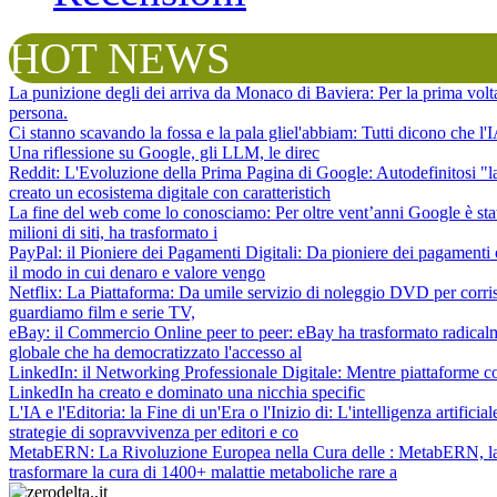
HOT NEWS
La punizione degli dei arriva da Monaco di Baviera
: Per la prima vol
persona.
Ci stanno scavando la fossa e la pala gliel'abbiam
: Tutti dicono che l
Una riflessione su Google, gli LLM, le direc
Reddit: L'Evoluzione della Prima Pagina di Google
: Autodefinitosi "
creato un ecosistema digitale con caratteristich
La fine del web come lo conosciamo
: Per oltre vent’anni Google è sta
milioni di siti, ha trasformato i
PayPal: il Pioniere dei Pagamenti Digitali
: Da pioniere dei pagamenti 
il modo in cui denaro e valore vengo
Netflix: La Piattaforma
: Da umile servizio di noleggio DVD per corris
guardiamo film e serie TV,
eBay: il Commercio Online peer to peer
: eBay ha trasformato radical
globale che ha democratizzato l'accesso al
LinkedIn: il Networking Professionale Digitale
: Mentre piattaforme c
LinkedIn ha creato e dominato una nicchia specific
L'IA e l'Editoria: la Fine di un'Era o l'Inizio di
: L'intelligenza artifici
strategie di sopravvivenza per editori e co
MetabERN: La Rivoluzione Europea nella Cura delle
: MetabERN, la 
trasformare la cura di 1400+ malattie metaboliche rare a