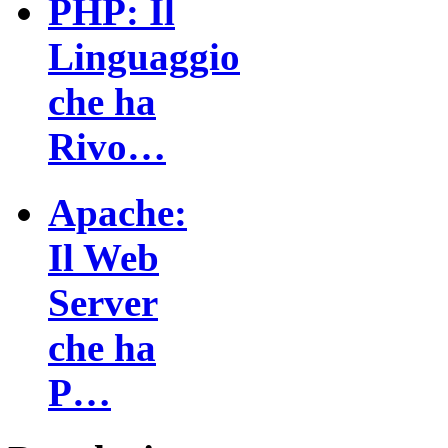
PHP: Il
Linguaggio
che ha
Rivo…
Apache:
Il Web
Server
che ha
P…