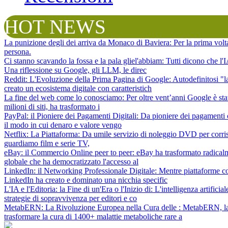
HOT NEWS
La punizione degli dei arriva da Monaco di Baviera
: Per la prima vol
persona.
Ci stanno scavando la fossa e la pala gliel'abbiam
: Tutti dicono che l
Una riflessione su Google, gli LLM, le direc
Reddit: L'Evoluzione della Prima Pagina di Google
: Autodefinitosi "
creato un ecosistema digitale con caratteristich
La fine del web come lo conosciamo
: Per oltre vent’anni Google è sta
milioni di siti, ha trasformato i
PayPal: il Pioniere dei Pagamenti Digitali
: Da pioniere dei pagamenti 
il modo in cui denaro e valore vengo
Netflix: La Piattaforma
: Da umile servizio di noleggio DVD per corris
guardiamo film e serie TV,
eBay: il Commercio Online peer to peer
: eBay ha trasformato radical
globale che ha democratizzato l'accesso al
LinkedIn: il Networking Professionale Digitale
: Mentre piattaforme c
LinkedIn ha creato e dominato una nicchia specific
L'IA e l'Editoria: la Fine di un'Era o l'Inizio di
: L'intelligenza artifici
strategie di sopravvivenza per editori e co
MetabERN: La Rivoluzione Europea nella Cura delle
: MetabERN, la 
trasformare la cura di 1400+ malattie metaboliche rare a