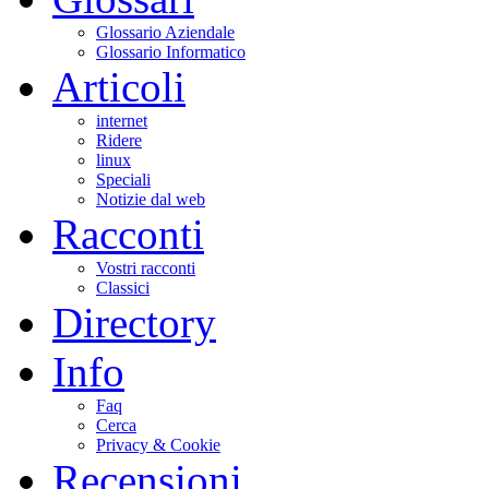
Glossario Aziendale
Glossario Informatico
Articoli
internet
Ridere
linux
Speciali
Notizie dal web
Racconti
Vostri racconti
Classici
Directory
Info
Faq
Cerca
Privacy & Cookie
Recensioni