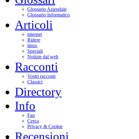
Glossario Aziendale
Glossario Informatico
Articoli
internet
Ridere
linux
Speciali
Notizie dal web
Racconti
Vostri racconti
Classici
Directory
Info
Faq
Cerca
Privacy & Cookie
Recensioni