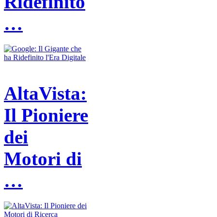
Ridefinito
…
AltaVista:
Il Pioniere
dei
Motori di
…