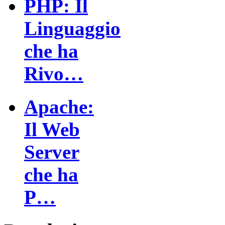
PHP: Il
Linguaggio
che ha
Rivo…
Apache:
Il Web
Server
che ha
P…