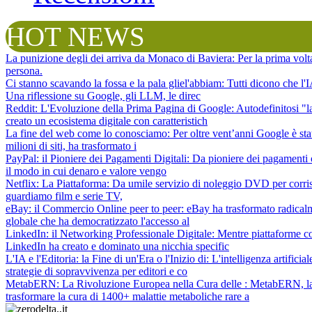
HOT NEWS
La punizione degli dei arriva da Monaco di Baviera
: Per la prima vol
persona.
Ci stanno scavando la fossa e la pala gliel'abbiam
: Tutti dicono che l
Una riflessione su Google, gli LLM, le direc
Reddit: L'Evoluzione della Prima Pagina di Google
: Autodefinitosi "
creato un ecosistema digitale con caratteristich
La fine del web come lo conosciamo
: Per oltre vent’anni Google è sta
milioni di siti, ha trasformato i
PayPal: il Pioniere dei Pagamenti Digitali
: Da pioniere dei pagamenti 
il modo in cui denaro e valore vengo
Netflix: La Piattaforma
: Da umile servizio di noleggio DVD per corris
guardiamo film e serie TV,
eBay: il Commercio Online peer to peer
: eBay ha trasformato radical
globale che ha democratizzato l'accesso al
LinkedIn: il Networking Professionale Digitale
: Mentre piattaforme c
LinkedIn ha creato e dominato una nicchia specific
L'IA e l'Editoria: la Fine di un'Era o l'Inizio di
: L'intelligenza artifici
strategie di sopravvivenza per editori e co
MetabERN: La Rivoluzione Europea nella Cura delle
: MetabERN, la 
trasformare la cura di 1400+ malattie metaboliche rare a