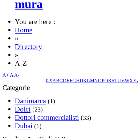
mura
You are here :
Home
»
Directory
»
A-Z
A+
A
A-
0-9
A
B
C
D
E
F
G
H
I
J
K
L
M
N
O
P
Q
R
S
T
U
V
W
X
Y
Categorie
Danimarca
(1)
Dolci
(23)
Dottori commercialisti
(33)
Dubai
(1)