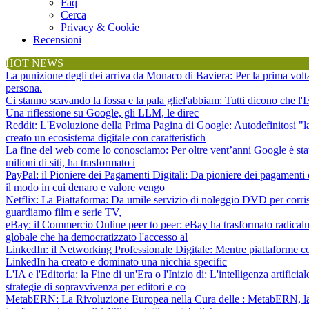
Faq
Cerca
Privacy & Cookie
Recensioni
HOT NEWS
La punizione degli dei arriva da Monaco di Baviera
: Per la prima vol
persona.
Ci stanno scavando la fossa e la pala gliel'abbiam
: Tutti dicono che l
Una riflessione su Google, gli LLM, le direc
Reddit: L'Evoluzione della Prima Pagina di Google
: Autodefinitosi "
creato un ecosistema digitale con caratteristich
La fine del web come lo conosciamo
: Per oltre vent’anni Google è sta
milioni di siti, ha trasformato i
PayPal: il Pioniere dei Pagamenti Digitali
: Da pioniere dei pagamenti 
il modo in cui denaro e valore vengo
Netflix: La Piattaforma
: Da umile servizio di noleggio DVD per corris
guardiamo film e serie TV,
eBay: il Commercio Online peer to peer
: eBay ha trasformato radical
globale che ha democratizzato l'accesso al
LinkedIn: il Networking Professionale Digitale
: Mentre piattaforme c
LinkedIn ha creato e dominato una nicchia specific
L'IA e l'Editoria: la Fine di un'Era o l'Inizio di
: L'intelligenza artifici
strategie di sopravvivenza per editori e co
MetabERN: La Rivoluzione Europea nella Cura delle
: MetabERN, la 