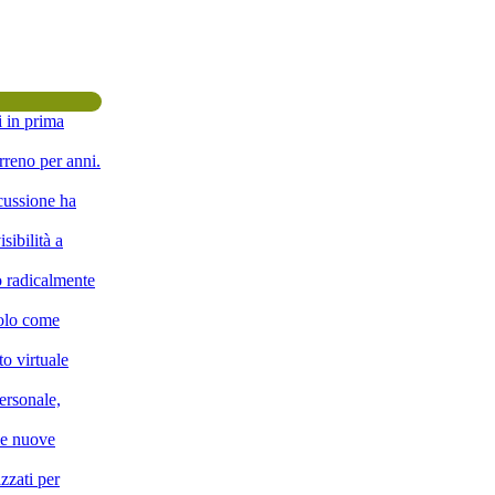
i in prima
rreno per anni.
scussione ha
sibilità a
o radicalmente
solo come
o virtuale
ersonale,
lle nuove
zzati per