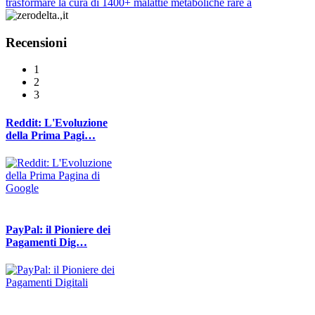
trasformare la cura di 1400+ malattie metaboliche rare a
Recensioni
1
2
3
Reddit: L'Evoluzione
della Prima Pagi…
PayPal: il Pioniere dei
Pagamenti Dig…