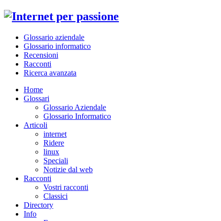
Glossario aziendale
Glossario informatico
Recensioni
Racconti
Ricerca avanzata
Home
Glossari
Glossario Aziendale
Glossario Informatico
Articoli
internet
Ridere
linux
Speciali
Notizie dal web
Racconti
Vostri racconti
Classici
Directory
Info