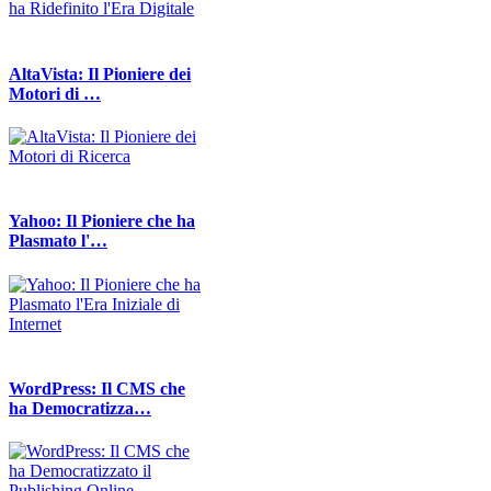
AltaVista: Il Pioniere dei
Motori di …
Yahoo: Il Pioniere che ha
Plasmato l'…
WordPress: Il CMS che
ha Democratizza…