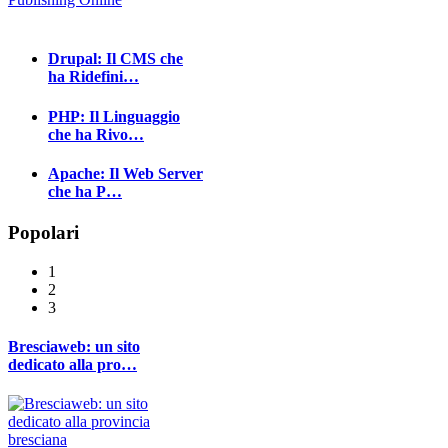
Drupal: Il CMS che
ha Ridefini…
PHP: Il Linguaggio
che ha Rivo…
Apache: Il Web Server
che ha P…
Popolari
1
2
3
Bresciaweb: un sito
dedicato alla pro…