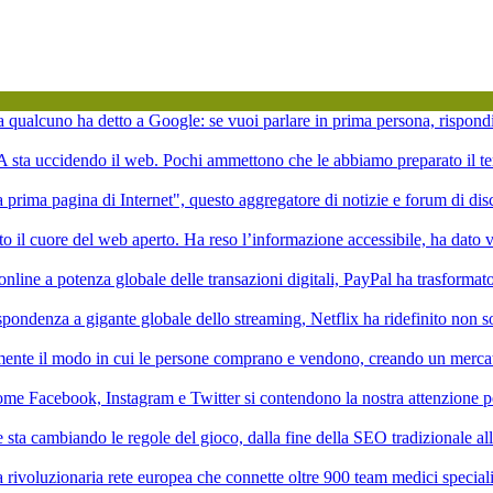
ta qualcuno ha detto a Google: se vuoi parlare in prima persona, rispond
'IA sta uccidendo il web. Pochi ammettono che le abbiamo preparato il te
la prima pagina di Internet", questo aggregatore di notizie e forum di di
to il cuore del web aperto. Ha reso l’informazione accessibile, ha dato vi
online a potenza globale delle transazioni digitali, PayPal ha trasformat
pondenza a gigante globale dello streaming, Netflix ha ridefinito non 
mente il modo in cui le persone comprano e vendono, creando un mercat
ome Facebook, Instagram e Twitter si contendono la nostra attenzione p
ale sta cambiando le regole del gioco, dalla fine della SEO tradizionale a
rivoluzionaria rete europea che connette oltre 900 team medici speciali