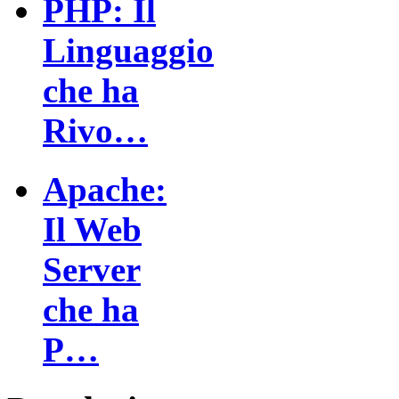
PHP: Il
Linguaggio
che ha
Rivo…
Apache:
Il Web
Server
che ha
P…