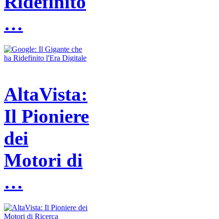
Ridefinito
…
AltaVista:
Il Pioniere
dei
Motori di
…