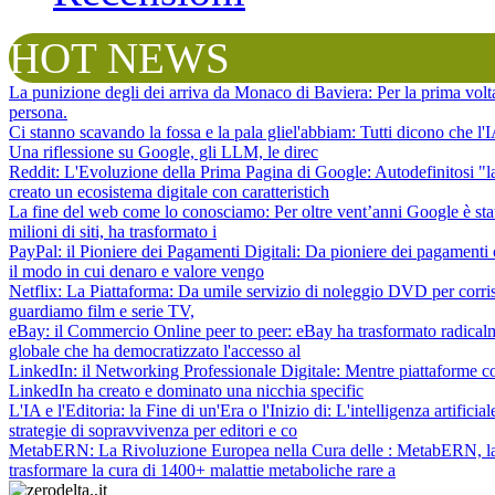
HOT NEWS
La punizione degli dei arriva da Monaco di Baviera
: Per la prima vol
persona.
Ci stanno scavando la fossa e la pala gliel'abbiam
: Tutti dicono che l
Una riflessione su Google, gli LLM, le direc
Reddit: L'Evoluzione della Prima Pagina di Google
: Autodefinitosi "
creato un ecosistema digitale con caratteristich
La fine del web come lo conosciamo
: Per oltre vent’anni Google è sta
milioni di siti, ha trasformato i
PayPal: il Pioniere dei Pagamenti Digitali
: Da pioniere dei pagamenti 
il modo in cui denaro e valore vengo
Netflix: La Piattaforma
: Da umile servizio di noleggio DVD per corris
guardiamo film e serie TV,
eBay: il Commercio Online peer to peer
: eBay ha trasformato radical
globale che ha democratizzato l'accesso al
LinkedIn: il Networking Professionale Digitale
: Mentre piattaforme c
LinkedIn ha creato e dominato una nicchia specific
L'IA e l'Editoria: la Fine di un'Era o l'Inizio di
: L'intelligenza artifici
strategie di sopravvivenza per editori e co
MetabERN: La Rivoluzione Europea nella Cura delle
: MetabERN, la 
trasformare la cura di 1400+ malattie metaboliche rare a