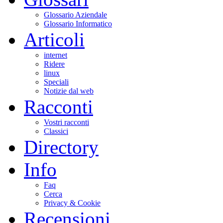
Glossario Aziendale
Glossario Informatico
Articoli
internet
Ridere
linux
Speciali
Notizie dal web
Racconti
Vostri racconti
Classici
Directory
Info
Faq
Cerca
Privacy & Cookie
Recensioni