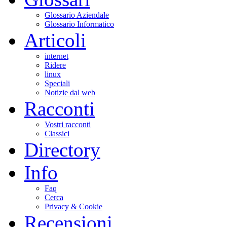
Glossario Aziendale
Glossario Informatico
Articoli
internet
Ridere
linux
Speciali
Notizie dal web
Racconti
Vostri racconti
Classici
Directory
Info
Faq
Cerca
Privacy & Cookie
Recensioni