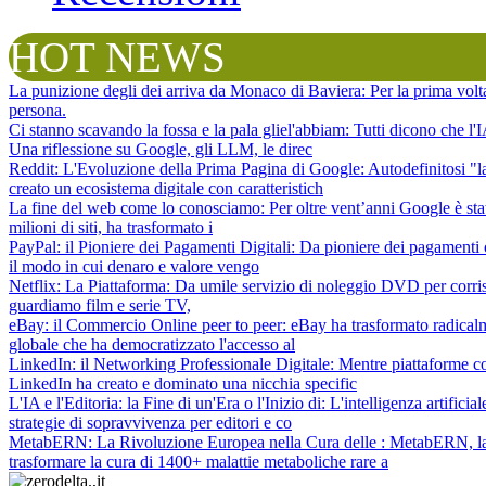
HOT NEWS
La punizione degli dei arriva da Monaco di Baviera
: Per la prima vol
persona.
Ci stanno scavando la fossa e la pala gliel'abbiam
: Tutti dicono che l
Una riflessione su Google, gli LLM, le direc
Reddit: L'Evoluzione della Prima Pagina di Google
: Autodefinitosi "
creato un ecosistema digitale con caratteristich
La fine del web come lo conosciamo
: Per oltre vent’anni Google è sta
milioni di siti, ha trasformato i
PayPal: il Pioniere dei Pagamenti Digitali
: Da pioniere dei pagamenti 
il modo in cui denaro e valore vengo
Netflix: La Piattaforma
: Da umile servizio di noleggio DVD per corris
guardiamo film e serie TV,
eBay: il Commercio Online peer to peer
: eBay ha trasformato radical
globale che ha democratizzato l'accesso al
LinkedIn: il Networking Professionale Digitale
: Mentre piattaforme c
LinkedIn ha creato e dominato una nicchia specific
L'IA e l'Editoria: la Fine di un'Era o l'Inizio di
: L'intelligenza artifici
strategie di sopravvivenza per editori e co
MetabERN: La Rivoluzione Europea nella Cura delle
: MetabERN, la 
trasformare la cura di 1400+ malattie metaboliche rare a