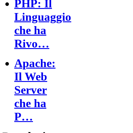
PHP: Il
Linguaggio
che ha
Rivo…
Apache:
Il Web
Server
che ha
P…