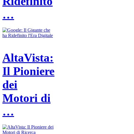
Ridefinito
…
AltaVista:
Il Pioniere
dei
Motori di
…