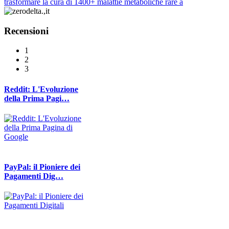
trasformare la cura di 1400+ malattie metaboliche rare a
Recensioni
1
2
3
Reddit: L'Evoluzione
della Prima Pagi…
PayPal: il Pioniere dei
Pagamenti Dig…