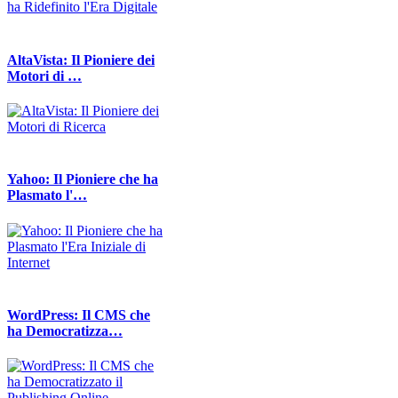
AltaVista: Il Pioniere dei
Motori di …
Yahoo: Il Pioniere che ha
Plasmato l'…
WordPress: Il CMS che
ha Democratizza…