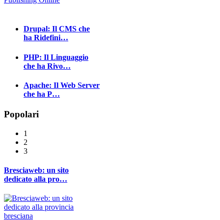
Drupal: Il CMS che
ha Ridefini…
PHP: Il Linguaggio
che ha Rivo…
Apache: Il Web Server
che ha P…
Popolari
1
2
3
Bresciaweb: un sito
dedicato alla pro…