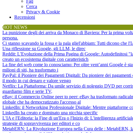
Faq
Cerca
Privacy & Cookie
Recensioni
HOT NEWS
La punizione degli dei arriva da Monaco di Baviera
: Per la prima vol
persona.
Ci stanno scavando la fossa e la pala gliel'abbiam
: Tutti dicono che l
Una riflessione su Google, gli LLM, le direc
Reddit: L'Evoluzione della Prima Pagina di Google
: Autodefinitosi "
creato un ecosistema digitale con caratteristich
La fine del web come lo conosciamo
: Per oltre vent’anni Google è sta
milioni di siti, ha trasformato i
PayPal: il Pioniere dei Pagamenti Digitali
: Da pioniere dei pagamenti 
il modo in cui denaro e valore vengo
Netflix: La Piattaforma
: Da umile servizio di noleggio DVD per corris
guardiamo film e serie TV,
eBay: il Commercio Online peer to peer
: eBay ha trasformato radical
globale che ha democratizzato l'accesso al
LinkedIn: il Networking Professionale Digitale
: Mentre piattaforme c
LinkedIn ha creato e dominato una nicchia specific
L'IA e l'Editoria: la Fine di un'Era o l'Inizio di
: L'intelligenza artifici
strategie di sopravvivenza per editori e co
MetabERN: La Rivoluzione Europea nella Cura delle
: MetabERN, la 