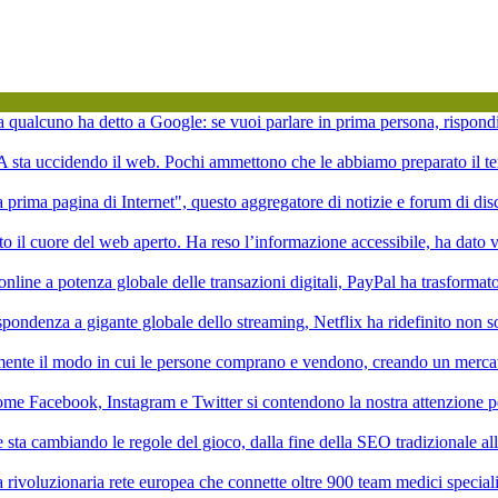
ta qualcuno ha detto a Google: se vuoi parlare in prima persona, rispond
'IA sta uccidendo il web. Pochi ammettono che le abbiamo preparato il te
la prima pagina di Internet", questo aggregatore di notizie e forum di di
to il cuore del web aperto. Ha reso l’informazione accessibile, ha dato vi
online a potenza globale delle transazioni digitali, PayPal ha trasformat
pondenza a gigante globale dello streaming, Netflix ha ridefinito non 
mente il modo in cui le persone comprano e vendono, creando un mercat
ome Facebook, Instagram e Twitter si contendono la nostra attenzione p
ale sta cambiando le regole del gioco, dalla fine della SEO tradizionale a
rivoluzionaria rete europea che connette oltre 900 team medici speciali