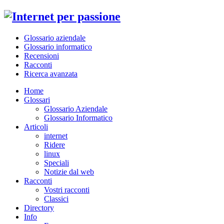
Glossario aziendale
Glossario informatico
Recensioni
Racconti
Ricerca avanzata
Home
Glossari
Glossario Aziendale
Glossario Informatico
Articoli
internet
Ridere
linux
Speciali
Notizie dal web
Racconti
Vostri racconti
Classici
Directory
Info