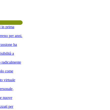
i in prima
rreno per anni.
scussione ha
sibilità a
o radicalmente
solo come
o virtuale
ersonale,
lle nuove
zzati per