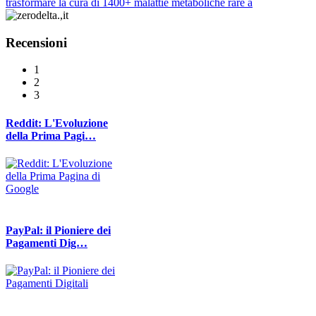
trasformare la cura di 1400+ malattie metaboliche rare a
Recensioni
1
2
3
Reddit: L'Evoluzione
della Prima Pagi…
PayPal: il Pioniere dei
Pagamenti Dig…