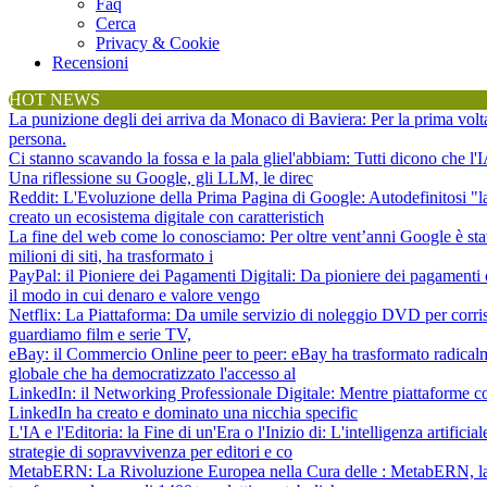
Faq
Cerca
Privacy & Cookie
Recensioni
HOT NEWS
La punizione degli dei arriva da Monaco di Baviera
: Per la prima vol
persona.
Ci stanno scavando la fossa e la pala gliel'abbiam
: Tutti dicono che l
Una riflessione su Google, gli LLM, le direc
Reddit: L'Evoluzione della Prima Pagina di Google
: Autodefinitosi "
creato un ecosistema digitale con caratteristich
La fine del web come lo conosciamo
: Per oltre vent’anni Google è sta
milioni di siti, ha trasformato i
PayPal: il Pioniere dei Pagamenti Digitali
: Da pioniere dei pagamenti 
il modo in cui denaro e valore vengo
Netflix: La Piattaforma
: Da umile servizio di noleggio DVD per corris
guardiamo film e serie TV,
eBay: il Commercio Online peer to peer
: eBay ha trasformato radical
globale che ha democratizzato l'accesso al
LinkedIn: il Networking Professionale Digitale
: Mentre piattaforme c
LinkedIn ha creato e dominato una nicchia specific
L'IA e l'Editoria: la Fine di un'Era o l'Inizio di
: L'intelligenza artifici
strategie di sopravvivenza per editori e co
MetabERN: La Rivoluzione Europea nella Cura delle
: MetabERN, la 