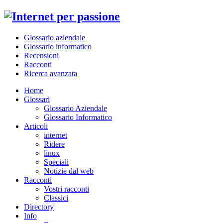
Glossario aziendale
Glossario informatico
Recensioni
Racconti
Ricerca avanzata
Home
Glossari
Glossario Aziendale
Glossario Informatico
Articoli
internet
Ridere
linux
Speciali
Notizie dal web
Racconti
Vostri racconti
Classici
Directory
Info