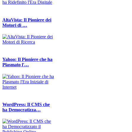
AltaVista: Il Pioniere dei
Motori di …
Yahoo: Il Pioniere che ha
Plasmato l'…
WordPress: Il CMS che
ha Democratizza…