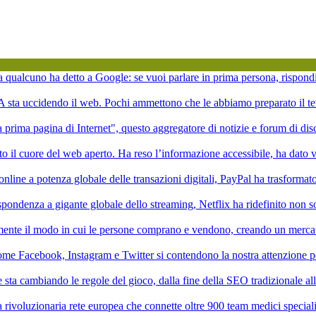
ta qualcuno ha detto a Google: se vuoi parlare in prima persona, rispond
'IA sta uccidendo il web. Pochi ammettono che le abbiamo preparato il te
la prima pagina di Internet", questo aggregatore di notizie e forum di di
to il cuore del web aperto. Ha reso l’informazione accessibile, ha dato vi
online a potenza globale delle transazioni digitali, PayPal ha trasformat
pondenza a gigante globale dello streaming, Netflix ha ridefinito non 
mente il modo in cui le persone comprano e vendono, creando un mercat
ome Facebook, Instagram e Twitter si contendono la nostra attenzione p
ale sta cambiando le regole del gioco, dalla fine della SEO tradizionale a
rivoluzionaria rete europea che connette oltre 900 team medici speciali