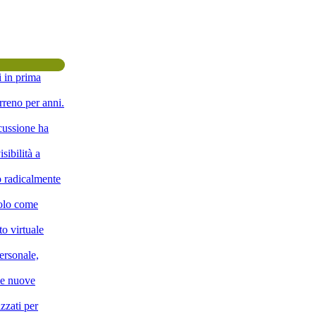
i in prima
rreno per anni.
scussione ha
sibilità a
o radicalmente
solo come
o virtuale
ersonale,
lle nuove
zzati per