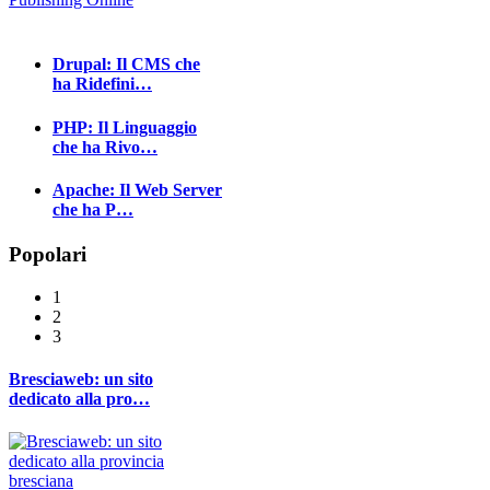
Drupal: Il CMS che
ha Ridefini…
PHP: Il Linguaggio
che ha Rivo…
Apache: Il Web Server
che ha P…
Popolari
1
2
3
Bresciaweb: un sito
dedicato alla pro…