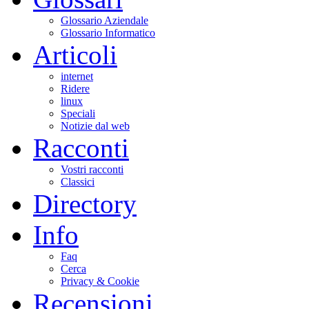
Glossario Aziendale
Glossario Informatico
Articoli
internet
Ridere
linux
Speciali
Notizie dal web
Racconti
Vostri racconti
Classici
Directory
Info
Faq
Cerca
Privacy & Cookie
Recensioni