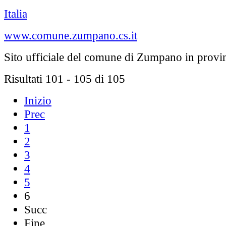
Italia
www.comune.zumpano.cs.it
Sito ufficiale del comune di Zumpano in provi
Risultati 101 - 105 di 105
Inizio
Prec
1
2
3
4
5
6
Succ
Fine