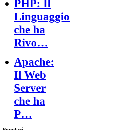
PHP: Il
Linguaggio
che ha
Rivo…
Apache:
Il Web
Server
che ha
P…
Popolari