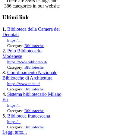
There are 8998 listings and
386 categories in our website
Ultimi link
1
.
Biblioteca della Camera dei
Deputati
https:/...
Category:
Biblioteche
2
.
Polo Bibliotecario
Modenese
https://www.bibliomo.it/
Category:
Biblioteche
3
.
Coordinamento Nazionale
Biblioteche di Architettura
https://www.cnba.it/
Category:
Biblioteche
4
.
Sistema bibliotecario Milano
Est
https:/...
Category:
Biblioteche
5
.
Biblioteca francescana
https:/...
Category:
Biblioteche
Leggi tutto...