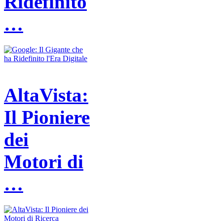
Ridefinito
…
AltaVista:
Il Pioniere
dei
Motori di
…