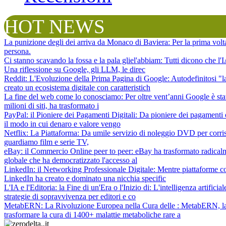
HOT NEWS
La punizione degli dei arriva da Monaco di Baviera
: Per la prima vol
persona.
Ci stanno scavando la fossa e la pala gliel'abbiam
: Tutti dicono che l
Una riflessione su Google, gli LLM, le direc
Reddit: L'Evoluzione della Prima Pagina di Google
: Autodefinitosi "
creato un ecosistema digitale con caratteristich
La fine del web come lo conosciamo
: Per oltre vent’anni Google è sta
milioni di siti, ha trasformato i
PayPal: il Pioniere dei Pagamenti Digitali
: Da pioniere dei pagamenti 
il modo in cui denaro e valore vengo
Netflix: La Piattaforma
: Da umile servizio di noleggio DVD per corris
guardiamo film e serie TV,
eBay: il Commercio Online peer to peer
: eBay ha trasformato radical
globale che ha democratizzato l'accesso al
LinkedIn: il Networking Professionale Digitale
: Mentre piattaforme c
LinkedIn ha creato e dominato una nicchia specific
L'IA e l'Editoria: la Fine di un'Era o l'Inizio di
: L'intelligenza artifici
strategie di sopravvivenza per editori e co
MetabERN: La Rivoluzione Europea nella Cura delle
: MetabERN, la 
trasformare la cura di 1400+ malattie metaboliche rare a