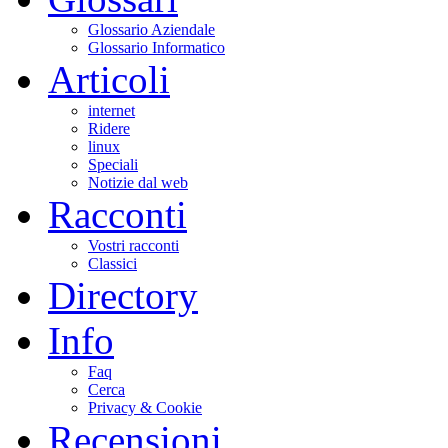
Glossario Aziendale
Glossario Informatico
Articoli
internet
Ridere
linux
Speciali
Notizie dal web
Racconti
Vostri racconti
Classici
Directory
Info
Faq
Cerca
Privacy & Cookie
Recensioni