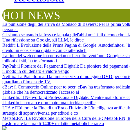
HOT NEWS
La punizione degli dei arriva da Monaco di Baviera
: Per la prima vol
persona.
Ci stanno scavando la fossa e la pala gliel'abbiam
: Tutti dicono che l
Una riflessione su Google, gli LLM, le direc
Reddit: L'Evoluzione della Prima Pagina di Google
: Autodefinitosi "
creato un ecosistema digitale con caratteristich
La fine del web come lo conosciamo
: Per oltre vent’anni Google è sta
milioni di siti, ha trasformato i
PayPal: il Pioniere dei Pagamenti Digitali
: Da pioniere dei pagamenti 
il modo in cui denaro e valore vengo
Netflix: La Piattaforma
: Da umile servizio di noleggio DVD per corris
guardiamo film e serie TV,
eBay: il Commercio Online peer to peer
: eBay ha trasformato radical
globale che ha democratizzato l'accesso al
LinkedIn: il Networking Professionale Digitale
: Mentre piattaforme c
LinkedIn ha creato e dominato una nicchia specific
L'IA e l'Editoria: la Fine di un'Era o l'Inizio di
: L'intelligenza artifici
strategie di sopravvivenza per editori e co
MetabERN: La Rivoluzione Europea nella Cura delle
: MetabERN, la 
trasformare la cura di 1400+ malattie metaboliche rare a