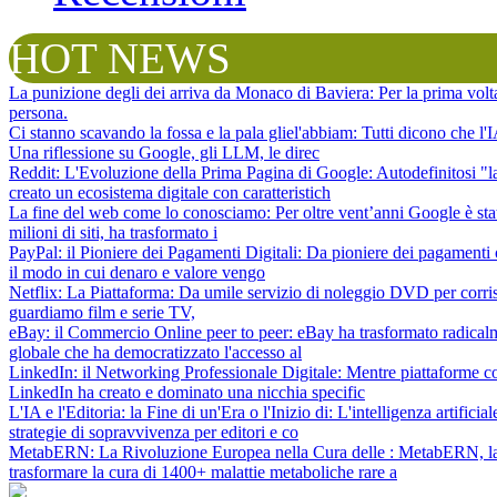
HOT NEWS
La punizione degli dei arriva da Monaco di Baviera
: Per la prima vol
persona.
Ci stanno scavando la fossa e la pala gliel'abbiam
: Tutti dicono che l
Una riflessione su Google, gli LLM, le direc
Reddit: L'Evoluzione della Prima Pagina di Google
: Autodefinitosi "
creato un ecosistema digitale con caratteristich
La fine del web come lo conosciamo
: Per oltre vent’anni Google è sta
milioni di siti, ha trasformato i
PayPal: il Pioniere dei Pagamenti Digitali
: Da pioniere dei pagamenti 
il modo in cui denaro e valore vengo
Netflix: La Piattaforma
: Da umile servizio di noleggio DVD per corris
guardiamo film e serie TV,
eBay: il Commercio Online peer to peer
: eBay ha trasformato radical
globale che ha democratizzato l'accesso al
LinkedIn: il Networking Professionale Digitale
: Mentre piattaforme c
LinkedIn ha creato e dominato una nicchia specific
L'IA e l'Editoria: la Fine di un'Era o l'Inizio di
: L'intelligenza artifici
strategie di sopravvivenza per editori e co
MetabERN: La Rivoluzione Europea nella Cura delle
: MetabERN, la 
trasformare la cura di 1400+ malattie metaboliche rare a