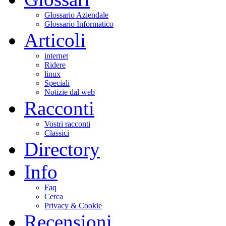
Glossario Aziendale
Glossario Informatico
Articoli
internet
Ridere
linux
Speciali
Notizie dal web
Racconti
Vostri racconti
Classici
Directory
Info
Faq
Cerca
Privacy & Cookie
Recensioni