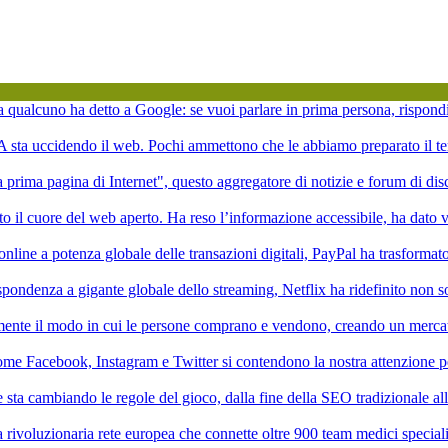
ta qualcuno ha detto a Google: se vuoi parlare in prima persona, rispond
'IA sta uccidendo il web. Pochi ammettono che le abbiamo preparato il te
la prima pagina di Internet", questo aggregatore di notizie e forum di di
to il cuore del web aperto. Ha reso l’informazione accessibile, ha dato vi
online a potenza globale delle transazioni digitali, PayPal ha trasformat
pondenza a gigante globale dello streaming, Netflix ha ridefinito non 
mente il modo in cui le persone comprano e vendono, creando un mercat
ome Facebook, Instagram e Twitter si contendono la nostra attenzione p
ale sta cambiando le regole del gioco, dalla fine della SEO tradizionale a
rivoluzionaria rete europea che connette oltre 900 team medici speciali