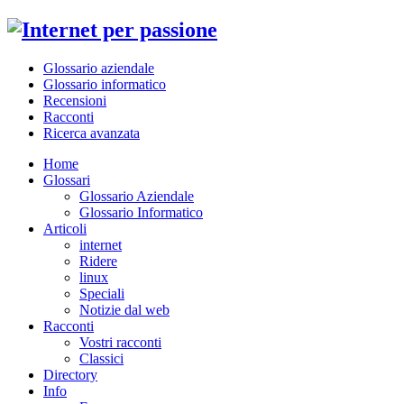
Glossario aziendale
Glossario informatico
Recensioni
Racconti
Ricerca avanzata
Home
Glossari
Glossario Aziendale
Glossario Informatico
Articoli
internet
Ridere
linux
Speciali
Notizie dal web
Racconti
Vostri racconti
Classici
Directory
Info