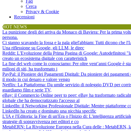
Faq
Cerca
Privacy & Cookie
Recensioni
HOT NEWS
La punizione degli dei arriva da Monaco di Baviera
: Per la prima vol
persona.
Ci stanno scavando la fossa e la pala gliel'abbiam
: Tutti dicono che l
Una riflessione su Google, gli LLM, le direc
Reddit: L'Evoluzione della Prima Pagina di Google
: Autodefinitosi "
creato un ecosistema digitale con caratteristich
La fine del web come lo conosciamo
: Per oltre vent’anni Google è sta
milioni di siti, ha trasformato i
PayPal: il Pioniere dei Pagamenti Digitali
: Da pioniere dei pagamenti 
il modo in cui denaro e valore vengo
Netflix: La Piattaforma
: Da umile servizio di noleggio DVD per corris
guardiamo film e serie TV,
eBay: il Commercio Online peer to peer
: eBay ha trasformato radical
globale che ha democratizzato l'accesso al
LinkedIn: il Networking Professionale Digitale
: Mentre piattaforme c
LinkedIn ha creato e dominato una nicchia specific
L'IA e l'Editoria: la Fine di un'Era o l'Inizio di
: L'intelligenza artifici
strategie di sopravvivenza per editori e co
MetabERN: La Rivoluzione Europea nella Cura delle
: MetabERN, la 