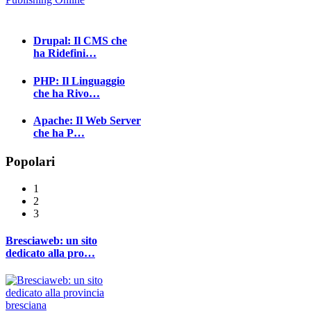
Drupal: Il CMS che
ha Ridefini…
PHP: Il Linguaggio
che ha Rivo…
Apache: Il Web Server
che ha P…
Popolari
1
2
3
Bresciaweb: un sito
dedicato alla pro…