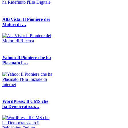
AltaVista: Il Pioniere dei
Motori di …
Yahoo: Il Pioniere che ha
Plasmato l'…
WordPress: Il CMS che
ha Democratizza…