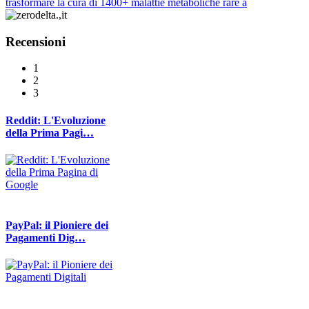
trasformare la cura di 1400+ malattie metaboliche rare a
Recensioni
1
2
3
Reddit: L'Evoluzione
della Prima Pagi…
PayPal: il Pioniere dei
Pagamenti Dig…