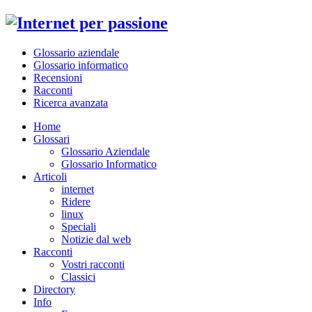
Glossario aziendale
Glossario informatico
Recensioni
Racconti
Ricerca avanzata
Home
Glossari
Glossario Aziendale
Glossario Informatico
Articoli
internet
Ridere
linux
Speciali
Notizie dal web
Racconti
Vostri racconti
Classici
Directory
Info