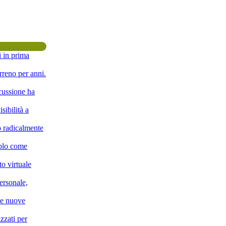
i in prima
rreno per anni.
scussione ha
sibilità a
o radicalmente
solo come
o virtuale
ersonale,
lle nuove
zzati per