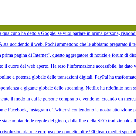
ta qualcuno ha detto a Google: se vuoi parlare in prima persona, rispond
'IA sta uccidendo il web. Pochi ammettono che le abbiamo preparato il te
la prima pagina di Internet", questo aggregatore di notizie e forum di di
to il cuore del web aperto. Ha reso l’informazione accessibile, ha dato vi
online a potenza globale delle transazioni digitali, PayPal ha trasformat
pondenza a gigante globale dello streaming, Netflix ha ridefinito non 
mente il modo in cui le persone comprano e vendono, creando un mercat
ome Facebook, Instagram e Twitter si contendono la nostra attenzione p
ale sta cambiando le regole del gioco, dalla fine della SEO tradizionale a
rivoluzionaria rete europea che connette oltre 900 team medici speciali