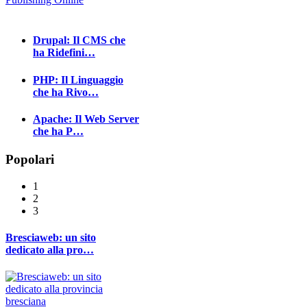
Drupal: Il CMS che
ha Ridefini…
PHP: Il Linguaggio
che ha Rivo…
Apache: Il Web Server
che ha P…
Popolari
1
2
3
Bresciaweb: un sito
dedicato alla pro…