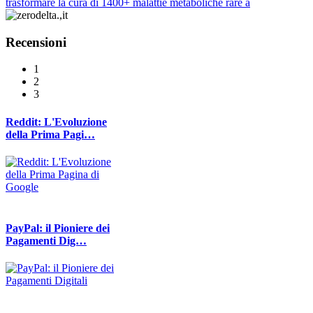
trasformare la cura di 1400+ malattie metaboliche rare a
Recensioni
1
2
3
Reddit: L'Evoluzione
della Prima Pagi…
PayPal: il Pioniere dei
Pagamenti Dig…