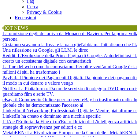
Faq
Cerca
Privacy & Cookie
Recensioni
HOT NEWS
La punizione degli dei arriva da Monaco di Baviera
: Per la prima vol
persona.
Ci stanno scavando la fossa e la pala gliel'abbiam
: Tutti dicono che l
Una riflessione su Google, gli LLM, le direc
Reddit: L'Evoluzione della Prima Pagina di Google
: Autodefinitosi "
creato un ecosistema digitale con caratteristich
La fine del web come lo conosciamo
: Per oltre vent’anni Google è sta
milioni di siti, ha trasformato i
PayPal: il Pioniere dei Pagamenti Digitali
: Da pioniere dei pagamenti 
il modo in cui denaro e valore vengo
Netflix: La Piattaforma
: Da umile servizio di noleggio DVD per corris
guardiamo film e serie TV,
eBay: il Commercio Online peer to peer
: eBay ha trasformato radical
globale che ha democratizzato l'accesso al
LinkedIn: il Networking Professionale Digitale
: Mentre piattaforme c
LinkedIn ha creato e dominato una nicchia specific
L'IA e l'Editoria: la Fine di un'Era o l'Inizio di
: L'intelligenza artifici
strategie di sopravvivenza per editori e co
MetabERN: La Rivoluzione Europea nella Cura delle
: MetabERN, la 