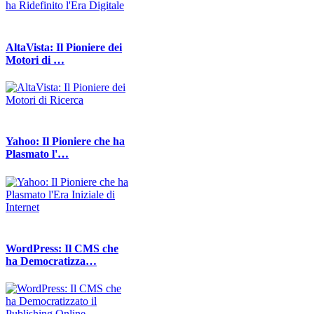
AltaVista: Il Pioniere dei
Motori di …
Yahoo: Il Pioniere che ha
Plasmato l'…
WordPress: Il CMS che
ha Democratizza…