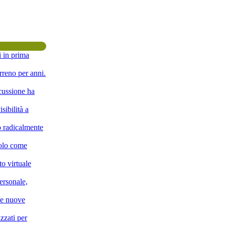
i in prima
rreno per anni.
scussione ha
sibilità a
o radicalmente
solo come
o virtuale
ersonale,
lle nuove
zzati per