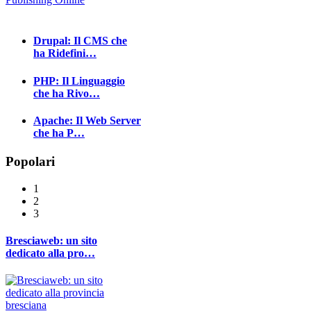
Drupal: Il CMS che
ha Ridefini…
PHP: Il Linguaggio
che ha Rivo…
Apache: Il Web Server
che ha P…
Popolari
1
2
3
Bresciaweb: un sito
dedicato alla pro…