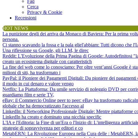
Faq
Cerca
Privacy & Cookie
Recensioni
HOT NEWS
La punizione degli dei arriva da Monaco di Baviera
: Per la prima vol
persona.
Ci stanno scavando la fossa e la pala gliel'abbiam
: Tutti dicono che l
Una riflessione su Google, gli LLM, le direc
Reddit: L'Evoluzione della Prima Pagina di Google
: Autodefinitosi "
creato un ecosistema digitale con caratteristich
La fine del web come lo conosciamo
: Per oltre vent’anni Google è sta
milioni di siti, ha trasformato i
PayPal: il Pioniere dei Pagamenti Digitali
: Da pioniere dei pagamenti 
il modo in cui denaro e valore vengo
Netflix: La Piattaforma
: Da umile servizio di noleggio DVD per corris
guardiamo film e serie TV,
eBay: il Commercio Online peer to peer
: eBay ha trasformato radical
globale che ha democratizzato l'accesso al
LinkedIn: il Networking Professionale Digitale
: Mentre piattaforme c
LinkedIn ha creato e dominato una nicchia specific
L'IA e l'Editoria: la Fine di un'Era o l'Inizio di
: L'intelligenza artifici
strategie di sopravvivenza per editori e co
MetabERN: La Rivoluzione Europea nella Cura delle
: MetabERN, la 