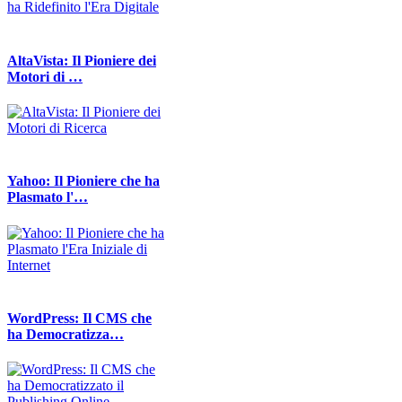
AltaVista: Il Pioniere dei
Motori di …
Yahoo: Il Pioniere che ha
Plasmato l'…
WordPress: Il CMS che
ha Democratizza…