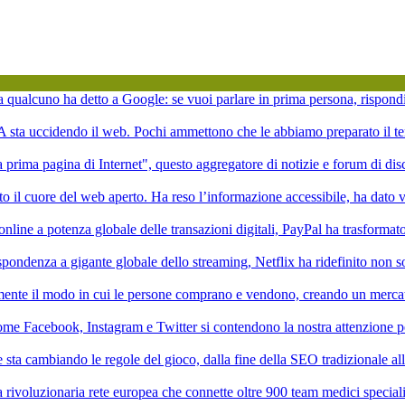
ta qualcuno ha detto a Google: se vuoi parlare in prima persona, rispond
'IA sta uccidendo il web. Pochi ammettono che le abbiamo preparato il te
la prima pagina di Internet", questo aggregatore di notizie e forum di di
to il cuore del web aperto. Ha reso l’informazione accessibile, ha dato vi
online a potenza globale delle transazioni digitali, PayPal ha trasformat
pondenza a gigante globale dello streaming, Netflix ha ridefinito non 
mente il modo in cui le persone comprano e vendono, creando un mercat
ome Facebook, Instagram e Twitter si contendono la nostra attenzione p
ale sta cambiando le regole del gioco, dalla fine della SEO tradizionale a
rivoluzionaria rete europea che connette oltre 900 team medici speciali