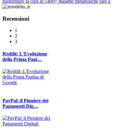
trasformare la cura di 1400+ malattie metaboliche rare a
Recensioni
1
2
3
Reddit: L'Evoluzione
della Prima Pagi…
PayPal: il Pioniere dei
Pagamenti Dig…