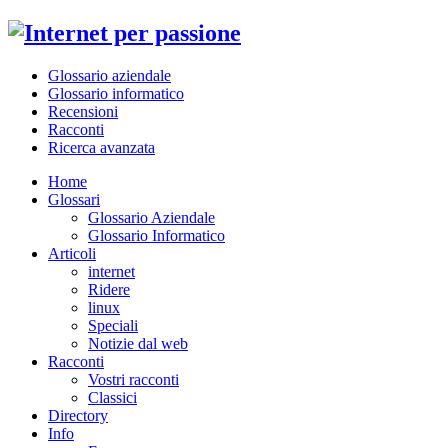
Glossario aziendale
Glossario informatico
Recensioni
Racconti
Ricerca avanzata
Home
Glossari
Glossario Aziendale
Glossario Informatico
Articoli
internet
Ridere
linux
Speciali
Notizie dal web
Racconti
Vostri racconti
Classici
Directory
Info