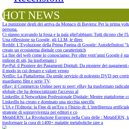
HOT NEWS
La punizione degli dei arriva da Monaco di Baviera
: Per la prima vol
persona.
Ci stanno scavando la fossa e la pala gliel'abbiam
: Tutti dicono che l
Una riflessione su Google, gli LLM, le direc
Reddit: L'Evoluzione della Prima Pagina di Google
: Autodefinitosi "
creato un ecosistema digitale con caratteristich
La fine del web come lo conosciamo
: Per oltre vent’anni Google è sta
milioni di siti, ha trasformato i
PayPal: il Pioniere dei Pagamenti Digitali
: Da pioniere dei pagamenti 
il modo in cui denaro e valore vengo
Netflix: La Piattaforma
: Da umile servizio di noleggio DVD per corris
guardiamo film e serie TV,
eBay: il Commercio Online peer to peer
: eBay ha trasformato radical
globale che ha democratizzato l'accesso al
LinkedIn: il Networking Professionale Digitale
: Mentre piattaforme c
LinkedIn ha creato e dominato una nicchia specific
L'IA e l'Editoria: la Fine di un'Era o l'Inizio di
: L'intelligenza artifici
strategie di sopravvivenza per editori e co
MetabERN: La Rivoluzione Europea nella Cura delle
: MetabERN, la 
trasformare la cura di 1400+ malattie metaboliche rare a