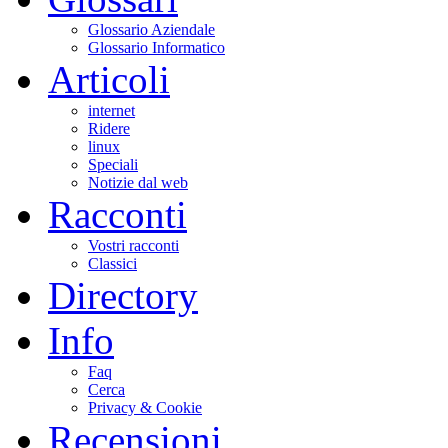
Glossario Aziendale
Glossario Informatico
Articoli
internet
Ridere
linux
Speciali
Notizie dal web
Racconti
Vostri racconti
Classici
Directory
Info
Faq
Cerca
Privacy & Cookie
Recensioni