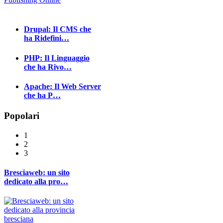
Drupal: Il CMS che
ha Ridefini…
PHP: Il Linguaggio
che ha Rivo…
Apache: Il Web Server
che ha P…
Popolari
1
2
3
Bresciaweb: un sito
dedicato alla pro…