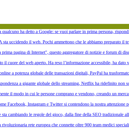
ta qualcuno ha detto a Google: se vuoi parlare in prima persona, rispond
'IA sta uccidendo il web. Pochi ammettono che le abbiamo preparato il te
la prima pagina di Internet", questo aggregatore di notizie e forum di di
to il cuore del web aperto. Ha reso l’informazione accessibile, ha dato vi
online a potenza globale delle transazioni digitali, PayPal ha trasformat
pondenza a gigante globale dello streaming, Netflix ha ridefinito non 
mente il modo in cui le persone comprano e vendono, creando un mercat
ome Facebook, Instagram e Twitter si contendono la nostra attenzione p
ale sta cambiando le regole del gioco, dalla fine della SEO tradizionale a
rivoluzionaria rete europea che connette oltre 900 team medici speciali