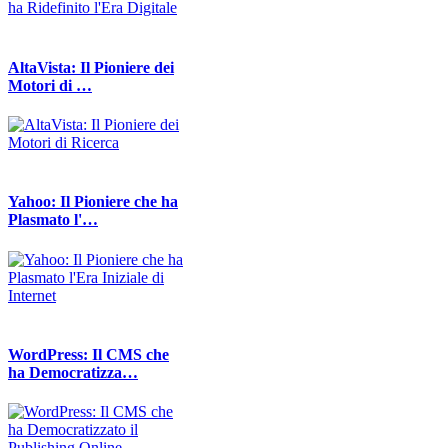
AltaVista: Il Pioniere dei
Motori di …
Yahoo: Il Pioniere che ha
Plasmato l'…
WordPress: Il CMS che
ha Democratizza…