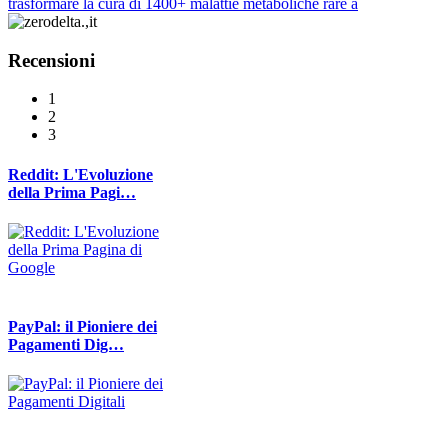
trasformare la cura di 1400+ malattie metaboliche rare a
Recensioni
1
2
3
Reddit: L'Evoluzione
della Prima Pagi…
PayPal: il Pioniere dei
Pagamenti Dig…