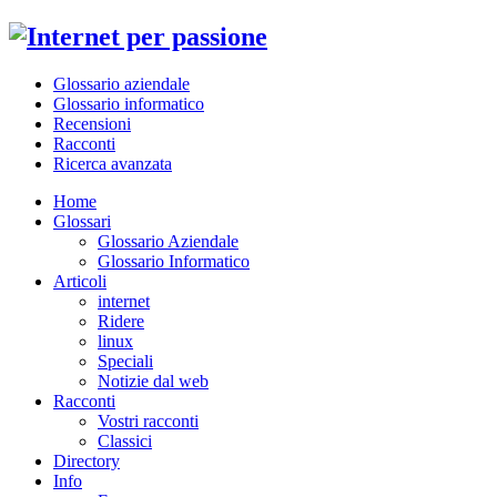
Glossario aziendale
Glossario informatico
Recensioni
Racconti
Ricerca avanzata
Home
Glossari
Glossario Aziendale
Glossario Informatico
Articoli
internet
Ridere
linux
Speciali
Notizie dal web
Racconti
Vostri racconti
Classici
Directory
Info