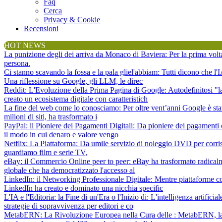
Faq
Cerca
Privacy & Cookie
Recensioni
HOT NEWS
La punizione degli dei arriva da Monaco di Baviera
: Per la prima vol
persona.
Ci stanno scavando la fossa e la pala gliel'abbiam
: Tutti dicono che l
Una riflessione su Google, gli LLM, le direc
Reddit: L'Evoluzione della Prima Pagina di Google
: Autodefinitosi "
creato un ecosistema digitale con caratteristich
La fine del web come lo conosciamo
: Per oltre vent’anni Google è sta
milioni di siti, ha trasformato i
PayPal: il Pioniere dei Pagamenti Digitali
: Da pioniere dei pagamenti 
il modo in cui denaro e valore vengo
Netflix: La Piattaforma
: Da umile servizio di noleggio DVD per corris
guardiamo film e serie TV,
eBay: il Commercio Online peer to peer
: eBay ha trasformato radical
globale che ha democratizzato l'accesso al
LinkedIn: il Networking Professionale Digitale
: Mentre piattaforme c
LinkedIn ha creato e dominato una nicchia specific
L'IA e l'Editoria: la Fine di un'Era o l'Inizio di
: L'intelligenza artifici
strategie di sopravvivenza per editori e co
MetabERN: La Rivoluzione Europea nella Cura delle
: MetabERN, la 