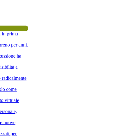
i in prima
rreno per anni.
scussione ha
sibilità a
o radicalmente
solo come
o virtuale
ersonale,
lle nuove
zzati per