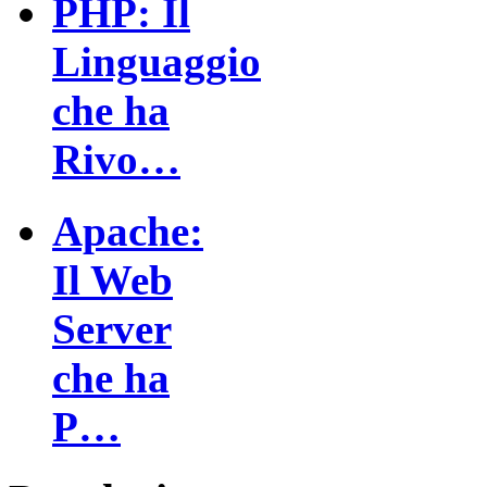
PHP: Il
Linguaggio
che ha
Rivo…
Apache:
Il Web
Server
che ha
P…