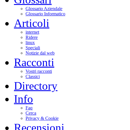
Glossario Aziendale
Glossario Informatico
Articoli
internet
Ridere
linux
Speciali
Notizie dal web
Racconti
Vostri racconti
Classici
Directory
Info
Faq
Cerca
Privacy & Cookie
Recensioni