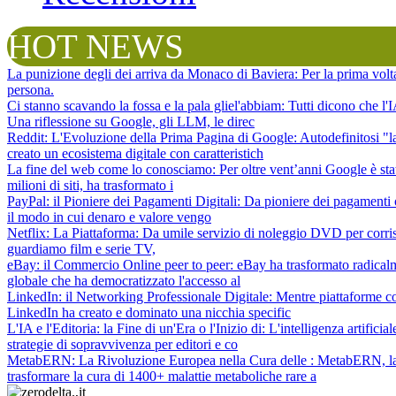
HOT NEWS
La punizione degli dei arriva da Monaco di Baviera
: Per la prima vol
persona.
Ci stanno scavando la fossa e la pala gliel'abbiam
: Tutti dicono che l
Una riflessione su Google, gli LLM, le direc
Reddit: L'Evoluzione della Prima Pagina di Google
: Autodefinitosi "
creato un ecosistema digitale con caratteristich
La fine del web come lo conosciamo
: Per oltre vent’anni Google è sta
milioni di siti, ha trasformato i
PayPal: il Pioniere dei Pagamenti Digitali
: Da pioniere dei pagamenti 
il modo in cui denaro e valore vengo
Netflix: La Piattaforma
: Da umile servizio di noleggio DVD per corris
guardiamo film e serie TV,
eBay: il Commercio Online peer to peer
: eBay ha trasformato radical
globale che ha democratizzato l'accesso al
LinkedIn: il Networking Professionale Digitale
: Mentre piattaforme c
LinkedIn ha creato e dominato una nicchia specific
L'IA e l'Editoria: la Fine di un'Era o l'Inizio di
: L'intelligenza artifici
strategie di sopravvivenza per editori e co
MetabERN: La Rivoluzione Europea nella Cura delle
: MetabERN, la 
trasformare la cura di 1400+ malattie metaboliche rare a