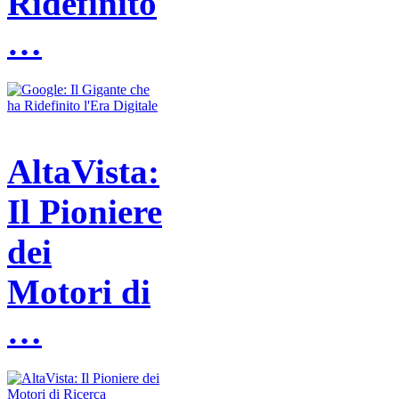
Ridefinito
…
AltaVista:
Il Pioniere
dei
Motori di
…