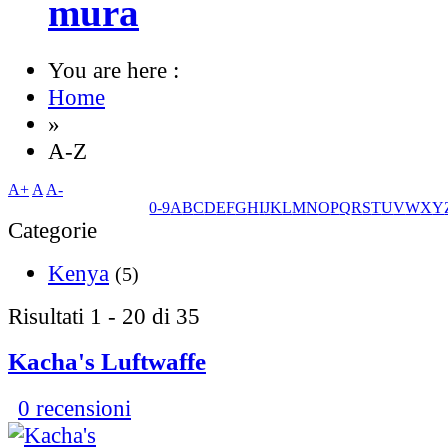
mura
You are here :
Home
»
A-Z
A+
A
A-
0-9
A
B
C
D
E
F
G
H
I
J
K
L
M
N
O
P
Q
R
S
T
U
V
W
X
Y
Categorie
Kenya
(5)
Risultati 1 - 20 di 35
Kacha's Luftwaffe
0 recensioni