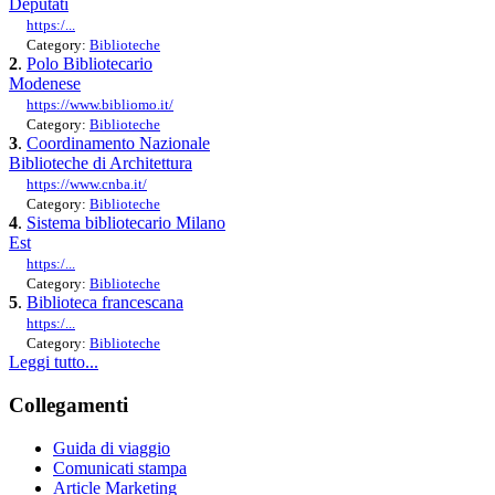
Deputati
https:/...
Category:
Biblioteche
2
.
Polo Bibliotecario
Modenese
https://www.bibliomo.it/
Category:
Biblioteche
3
.
Coordinamento Nazionale
Biblioteche di Architettura
https://www.cnba.it/
Category:
Biblioteche
4
.
Sistema bibliotecario Milano
Est
https:/...
Category:
Biblioteche
5
.
Biblioteca francescana
https:/...
Category:
Biblioteche
Leggi tutto...
Collegamenti
Guida di viaggio
Comunicati stampa
Article Marketing