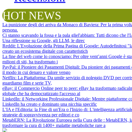
HOT NEWS
La punizione degli dei arriva da Monaco di Baviera
: Per la prima vol
persona.
Ci stanno scavando la fossa e la pala gliel'abbiam
: Tutti dicono che l
Una riflessione su Google, gli LLM, le direc
Reddit: L'Evoluzione della Prima Pagina di Google
: Autodefinitosi "
creato un ecosistema digitale con caratteristich
La fine del web come lo conosciamo
: Per oltre vent’anni Google è sta
milioni di siti, ha trasformato i
PayPal: il Pioniere dei Pagamenti Digitali
: Da pioniere dei pagamenti 
il modo in cui denaro e valore vengo
Netflix: La Piattaforma
: Da umile servizio di noleggio DVD per corris
guardiamo film e serie TV,
eBay: il Commercio Online peer to peer
: eBay ha trasformato radical
globale che ha democratizzato l'accesso al
LinkedIn: il Networking Professionale Digitale
: Mentre piattaforme c
LinkedIn ha creato e dominato una nicchia specific
L'IA e l'Editoria: la Fine di un'Era o l'Inizio di
: L'intelligenza artifici
strategie di sopravvivenza per editori e co
MetabERN: La Rivoluzione Europea nella Cura delle
: MetabERN, la 
trasformare la cura di 1400+ malattie metaboliche rare a