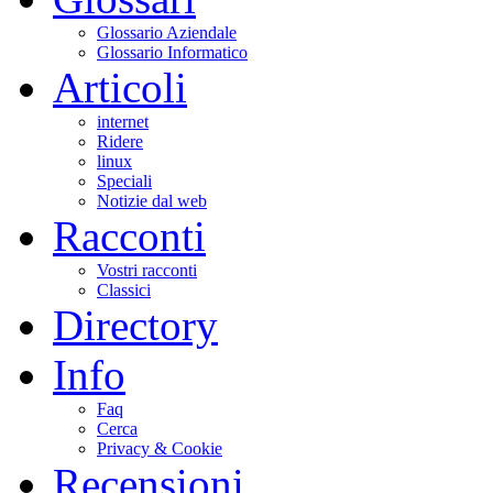
Glossario Aziendale
Glossario Informatico
Articoli
internet
Ridere
linux
Speciali
Notizie dal web
Racconti
Vostri racconti
Classici
Directory
Info
Faq
Cerca
Privacy & Cookie
Recensioni