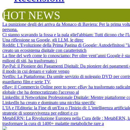
HOT NEWS
La punizione degli dei arriva da Monaco di Baviera
: Per la prima vol
persona.
Ci stanno scavando la fossa e la pala gliel'abbiam
: Tutti dicono che l
Una riflessione su Google, gli LLM, le direc
Reddit: L'Evoluzione della Prima Pagina di Google
: Autodefinitosi "
creato un ecosistema digitale con caratteristich
La fine del web come lo conosciamo
: Per oltre vent’anni Google è sta
milioni di siti, ha trasformato i
PayPal: il Pioniere dei Pagamenti Digitali
: Da pioniere dei pagamenti 
il modo in cui denaro e valore vengo
Netflix: La Piattaforma
: Da umile servizio di noleggio DVD per corris
guardiamo film e serie TV,
eBay: il Commercio Online peer to peer
: eBay ha trasformato radical
globale che ha democratizzato l'accesso al
LinkedIn: il Networking Professionale Digitale
: Mentre piattaforme c
LinkedIn ha creato e dominato una nicchia specific
L'IA e l'Editoria: la Fine di un'Era o l'Inizio di
: L'intelligenza artifici
strategie di sopravvivenza per editori e co
MetabERN: La Rivoluzione Europea nella Cura delle
: MetabERN, la 
trasformare la cura di 1400+ malattie metaboliche rare a