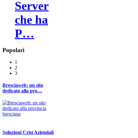
Server
che ha
P…
Popolari
1
2
3
Bresciaweb: un sito
dedicato alla pro…
Soluzioni Crisi Aziendali