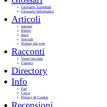
Glossario Aziendale
Glossario Informatico
Articoli
internet
Ridere
linux
Speciali
Notizie dal web
Racconti
Vostri racconti
Classici
Directory
Info
Faq
Cerca
Privacy & Cookie
Recensioni