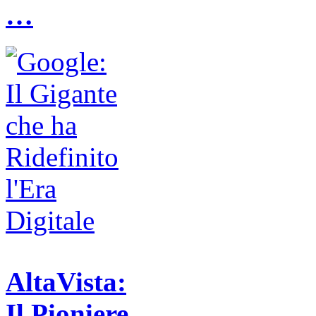
…
AltaVista:
Il Pioniere