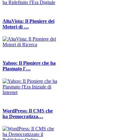
AltaVista: Il Pioniere dei
Motori di …
Yahoo: Il Pioniere che ha
Plasmato l'…
WordPress: Il CMS che
ha Democratizza…