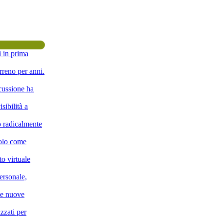
i in prima
rreno per anni.
scussione ha
sibilità a
o radicalmente
solo come
o virtuale
ersonale,
lle nuove
zzati per