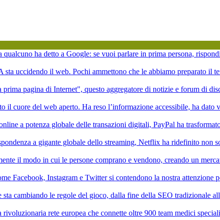
ta qualcuno ha detto a Google: se vuoi parlare in prima persona, rispond
'IA sta uccidendo il web. Pochi ammettono che le abbiamo preparato il te
la prima pagina di Internet", questo aggregatore di notizie e forum di di
to il cuore del web aperto. Ha reso l’informazione accessibile, ha dato vi
online a potenza globale delle transazioni digitali, PayPal ha trasformat
pondenza a gigante globale dello streaming, Netflix ha ridefinito non 
mente il modo in cui le persone comprano e vendono, creando un mercat
ome Facebook, Instagram e Twitter si contendono la nostra attenzione p
ale sta cambiando le regole del gioco, dalla fine della SEO tradizionale a
rivoluzionaria rete europea che connette oltre 900 team medici speciali