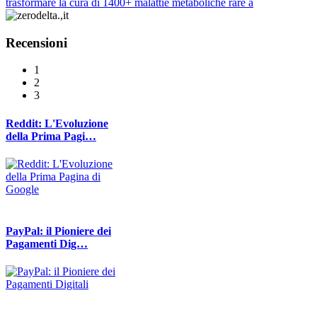
trasformare la cura di 1400+ malattie metaboliche rare a
Recensioni
1
2
3
Reddit: L'Evoluzione
della Prima Pagi…
PayPal: il Pioniere dei
Pagamenti Dig…