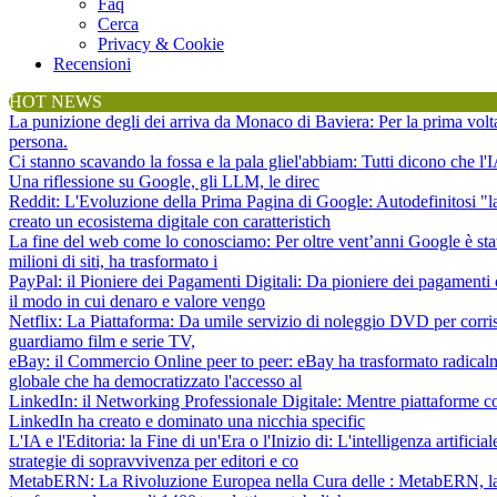
Faq
Cerca
Privacy & Cookie
Recensioni
HOT NEWS
La punizione degli dei arriva da Monaco di Baviera
: Per la prima vol
persona.
Ci stanno scavando la fossa e la pala gliel'abbiam
: Tutti dicono che l
Una riflessione su Google, gli LLM, le direc
Reddit: L'Evoluzione della Prima Pagina di Google
: Autodefinitosi "
creato un ecosistema digitale con caratteristich
La fine del web come lo conosciamo
: Per oltre vent’anni Google è sta
milioni di siti, ha trasformato i
PayPal: il Pioniere dei Pagamenti Digitali
: Da pioniere dei pagamenti 
il modo in cui denaro e valore vengo
Netflix: La Piattaforma
: Da umile servizio di noleggio DVD per corris
guardiamo film e serie TV,
eBay: il Commercio Online peer to peer
: eBay ha trasformato radical
globale che ha democratizzato l'accesso al
LinkedIn: il Networking Professionale Digitale
: Mentre piattaforme c
LinkedIn ha creato e dominato una nicchia specific
L'IA e l'Editoria: la Fine di un'Era o l'Inizio di
: L'intelligenza artifici
strategie di sopravvivenza per editori e co
MetabERN: La Rivoluzione Europea nella Cura delle
: MetabERN, la 