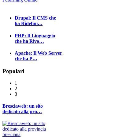
Drupal: Il CMS che
ha Ridefini…
PHP: Il Linguaggio
che ha Rivo…
Apache: Il Web Server
che ha P…
Popolari
1
2
3
Bresciaweb: un sito
dedicato alla pro…