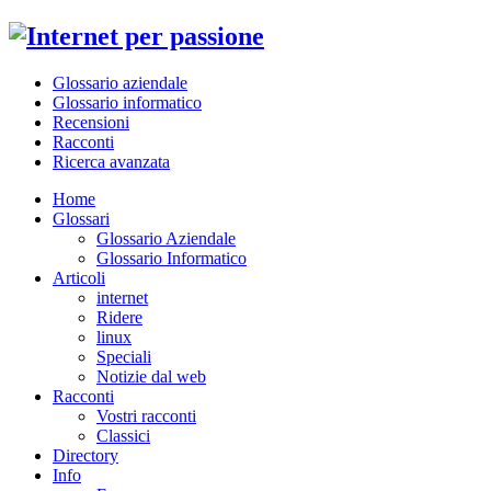
Glossario aziendale
Glossario informatico
Recensioni
Racconti
Ricerca avanzata
Home
Glossari
Glossario Aziendale
Glossario Informatico
Articoli
internet
Ridere
linux
Speciali
Notizie dal web
Racconti
Vostri racconti
Classici
Directory
Info