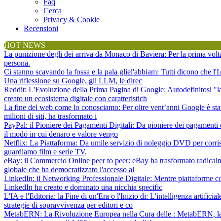
Faq
Cerca
Privacy & Cookie
Recensioni
HOT NEWS
La punizione degli dei arriva da Monaco di Baviera
: Per la prima vol
persona.
Ci stanno scavando la fossa e la pala gliel'abbiam
: Tutti dicono che l
Una riflessione su Google, gli LLM, le direc
Reddit: L'Evoluzione della Prima Pagina di Google
: Autodefinitosi "
creato un ecosistema digitale con caratteristich
La fine del web come lo conosciamo
: Per oltre vent’anni Google è sta
milioni di siti, ha trasformato i
PayPal: il Pioniere dei Pagamenti Digitali
: Da pioniere dei pagamenti 
il modo in cui denaro e valore vengo
Netflix: La Piattaforma
: Da umile servizio di noleggio DVD per corris
guardiamo film e serie TV,
eBay: il Commercio Online peer to peer
: eBay ha trasformato radical
globale che ha democratizzato l'accesso al
LinkedIn: il Networking Professionale Digitale
: Mentre piattaforme c
LinkedIn ha creato e dominato una nicchia specific
L'IA e l'Editoria: la Fine di un'Era o l'Inizio di
: L'intelligenza artifici
strategie di sopravvivenza per editori e co
MetabERN: La Rivoluzione Europea nella Cura delle
: MetabERN, la 