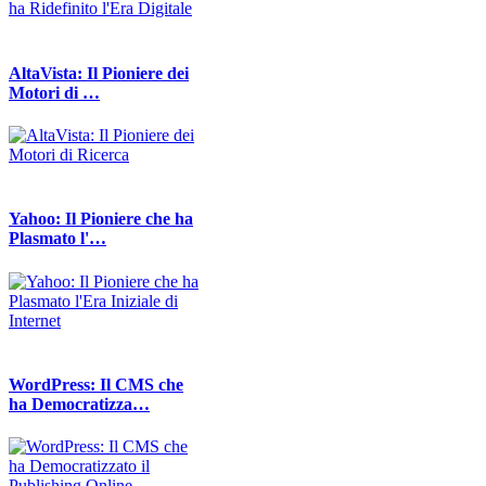
AltaVista: Il Pioniere dei
Motori di …
Yahoo: Il Pioniere che ha
Plasmato l'…
WordPress: Il CMS che
ha Democratizza…