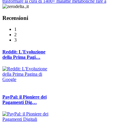
trasformare la cura di 1400+ malattie metaboliche rare a
Recensioni
1
2
3
Reddit: L'Evoluzione
della Prima Pagi…
PayPal: il Pioniere dei
Pagamenti Dig…