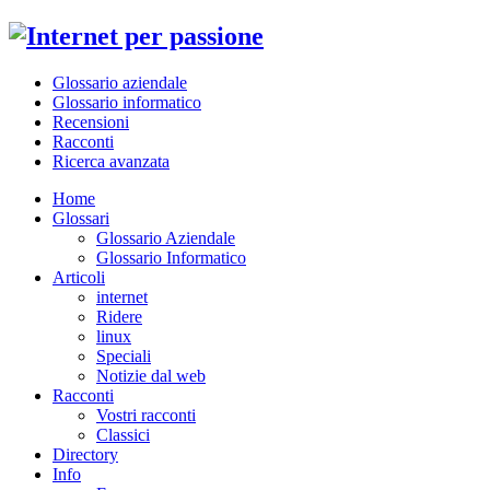
Glossario aziendale
Glossario informatico
Recensioni
Racconti
Ricerca avanzata
Home
Glossari
Glossario Aziendale
Glossario Informatico
Articoli
internet
Ridere
linux
Speciali
Notizie dal web
Racconti
Vostri racconti
Classici
Directory
Info