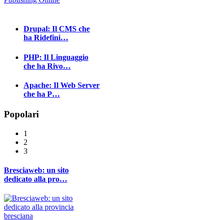
Drupal: Il CMS che
ha Ridefini…
PHP: Il Linguaggio
che ha Rivo…
Apache: Il Web Server
che ha P…
Popolari
1
2
3
Bresciaweb: un sito
dedicato alla pro…