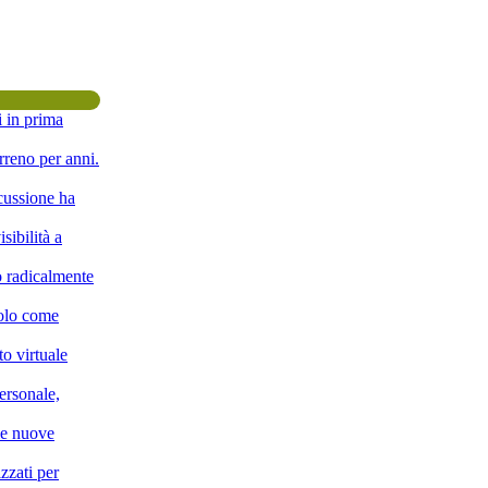
i in prima
rreno per anni.
scussione ha
sibilità a
o radicalmente
solo come
o virtuale
ersonale,
lle nuove
zzati per