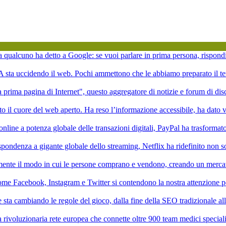
ta qualcuno ha detto a Google: se vuoi parlare in prima persona, rispond
'IA sta uccidendo il web. Pochi ammettono che le abbiamo preparato il te
la prima pagina di Internet", questo aggregatore di notizie e forum di di
to il cuore del web aperto. Ha reso l’informazione accessibile, ha dato vi
online a potenza globale delle transazioni digitali, PayPal ha trasformat
pondenza a gigante globale dello streaming, Netflix ha ridefinito non 
mente il modo in cui le persone comprano e vendono, creando un mercat
ome Facebook, Instagram e Twitter si contendono la nostra attenzione p
ale sta cambiando le regole del gioco, dalla fine della SEO tradizionale a
rivoluzionaria rete europea che connette oltre 900 team medici speciali