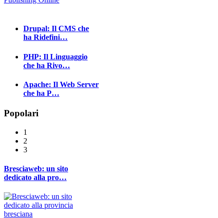
Drupal: Il CMS che
ha Ridefini…
PHP: Il Linguaggio
che ha Rivo…
Apache: Il Web Server
che ha P…
Popolari
1
2
3
Bresciaweb: un sito
dedicato alla pro…