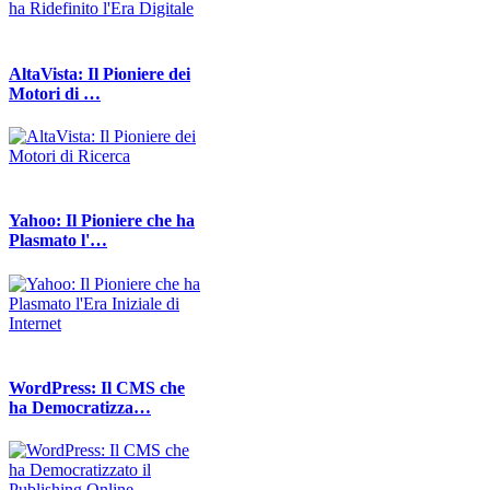
AltaVista: Il Pioniere dei
Motori di …
Yahoo: Il Pioniere che ha
Plasmato l'…
WordPress: Il CMS che
ha Democratizza…