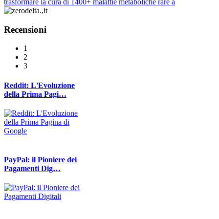
trasformare la cura di 1400+ malattie metaboliche rare a
Recensioni
1
2
3
Reddit: L'Evoluzione
della Prima Pagi…
PayPal: il Pioniere dei
Pagamenti Dig…