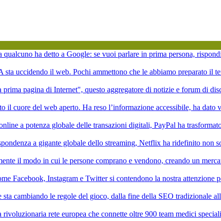
ta qualcuno ha detto a Google: se vuoi parlare in prima persona, rispond
'IA sta uccidendo il web. Pochi ammettono che le abbiamo preparato il te
la prima pagina di Internet", questo aggregatore di notizie e forum di di
to il cuore del web aperto. Ha reso l’informazione accessibile, ha dato vi
online a potenza globale delle transazioni digitali, PayPal ha trasformat
pondenza a gigante globale dello streaming, Netflix ha ridefinito non 
mente il modo in cui le persone comprano e vendono, creando un mercat
ome Facebook, Instagram e Twitter si contendono la nostra attenzione p
ale sta cambiando le regole del gioco, dalla fine della SEO tradizionale a
rivoluzionaria rete europea che connette oltre 900 team medici speciali