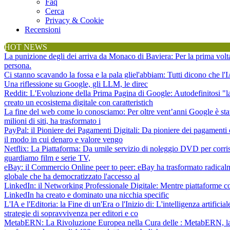
Faq
Cerca
Privacy & Cookie
Recensioni
HOT NEWS
La punizione degli dei arriva da Monaco di Baviera
: Per la prima vol
persona.
Ci stanno scavando la fossa e la pala gliel'abbiam
: Tutti dicono che l
Una riflessione su Google, gli LLM, le direc
Reddit: L'Evoluzione della Prima Pagina di Google
: Autodefinitosi "
creato un ecosistema digitale con caratteristich
La fine del web come lo conosciamo
: Per oltre vent’anni Google è sta
milioni di siti, ha trasformato i
PayPal: il Pioniere dei Pagamenti Digitali
: Da pioniere dei pagamenti 
il modo in cui denaro e valore vengo
Netflix: La Piattaforma
: Da umile servizio di noleggio DVD per corris
guardiamo film e serie TV,
eBay: il Commercio Online peer to peer
: eBay ha trasformato radical
globale che ha democratizzato l'accesso al
LinkedIn: il Networking Professionale Digitale
: Mentre piattaforme c
LinkedIn ha creato e dominato una nicchia specific
L'IA e l'Editoria: la Fine di un'Era o l'Inizio di
: L'intelligenza artifici
strategie di sopravvivenza per editori e co
MetabERN: La Rivoluzione Europea nella Cura delle
: MetabERN, la 