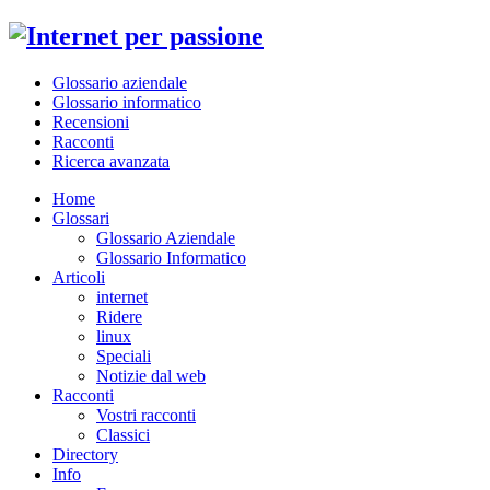
Glossario aziendale
Glossario informatico
Recensioni
Racconti
Ricerca avanzata
Home
Glossari
Glossario Aziendale
Glossario Informatico
Articoli
internet
Ridere
linux
Speciali
Notizie dal web
Racconti
Vostri racconti
Classici
Directory
Info