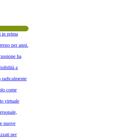
i in prima
rreno per anni.
scussione ha
sibilità a
o radicalmente
solo come
o virtuale
ersonale,
lle nuove
zzati per