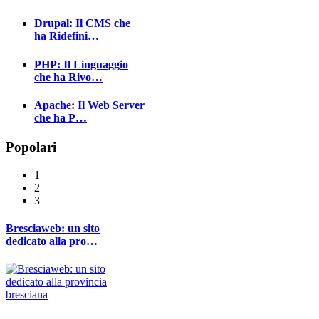
Drupal: Il CMS che
ha Ridefini…
PHP: Il Linguaggio
che ha Rivo…
Apache: Il Web Server
che ha P…
Popolari
1
2
3
Bresciaweb: un sito
dedicato alla pro…