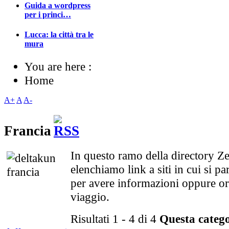
Guida a wordpress
per i princi…
Lucca: la città tra le
mura
You are here :
Home
A+
A
A-
Francia
In questo ramo della directory Z
elenchiamo link a siti in cui si pa
per avere informazioni oppure o
viaggio.
Risultati 1 - 4 di 4
Questa categ