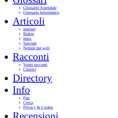
Glossario Aziendale
Glossario Informatico
Articoli
internet
Ridere
linux
Speciali
Notizie dal web
Racconti
Vostri racconti
Classici
Directory
Info
Faq
Cerca
Privacy & Cookie
Recensioni