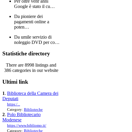
Per oltre vent’anni
Google è stato il cu…
Da pioniere dei
pagamenti online a
poten…
Da umile servizio di
noleggio DVD per co…
Statistiche directory
There are 8998 listings and
386 categories in our website
Ultimi link
1
.
Biblioteca della Camera dei
Deputati
https:/...
Category:
Biblioteche
2
.
Polo Bibliotecario
Modenese
https://www.bibliomo.it/
Category:
Biblioteche