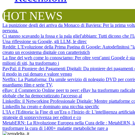
HOT NEWS
La punizione degli dei arriva da Monaco di Baviera
: Per la prima vol
persona.
Ci stanno scavando la fossa e la pala gliel'abbiam
: Tutti dicono che l
Una riflessione su Google, gli LLM, le direc
Reddit: L'Evoluzione della Prima Pagina di Google
: Autodefinitosi "
creato un ecosistema digitale con caratteristich
La fine del web come lo conosciamo
: Per oltre vent’anni Google è sta
milioni di siti, ha trasformato i
PayPal: il Pioniere dei Pagamenti Digitali
: Da pioniere dei pagamenti 
il modo in cui denaro e valore vengo
Netflix: La Piattaforma
: Da umile servizio di noleggio DVD per corris
guardiamo film e serie TV,
eBay: il Commercio Online peer to peer
: eBay ha trasformato radical
globale che ha democratizzato l'accesso al
LinkedIn: il Networking Professionale Digitale
: Mentre piattaforme c
LinkedIn ha creato e dominato una nicchia specific
L'IA e l'Editoria: la Fine di un'Era o l'Inizio di
: L'intelligenza artifici
strategie di sopravvivenza per editori e co
MetabERN: La Rivoluzione Europea nella Cura delle
: MetabERN, la 
trasformare la cura di 1400+ malattie metaboliche rare a