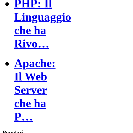
PHP: Il
Linguaggio
che ha
Rivo…
Apache:
Il Web
Server
che ha
P…
Popolari