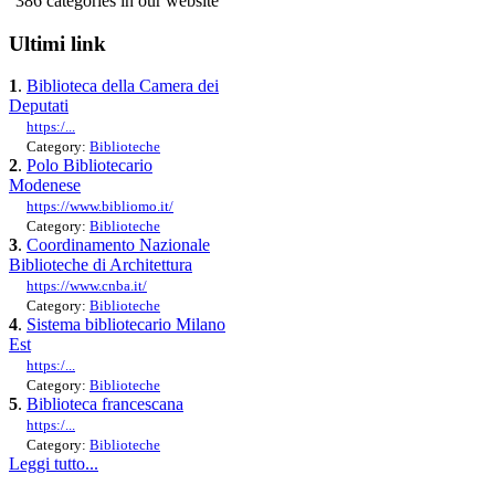
386 categories in our website
Ultimi link
1
.
Biblioteca della Camera dei
Deputati
https:/...
Category:
Biblioteche
2
.
Polo Bibliotecario
Modenese
https://www.bibliomo.it/
Category:
Biblioteche
3
.
Coordinamento Nazionale
Biblioteche di Architettura
https://www.cnba.it/
Category:
Biblioteche
4
.
Sistema bibliotecario Milano
Est
https:/...
Category:
Biblioteche
5
.
Biblioteca francescana
https:/...
Category:
Biblioteche
Leggi tutto...