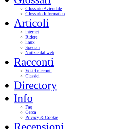
Glossario Aziendale
Glossario Informatico
Articoli
internet
Ridere
linux
Speciali
Notizie dal web
Racconti
Vostri racconti
Classici
Directory
Info
Faq
Cerca
Privacy & Cookie
Recensioni