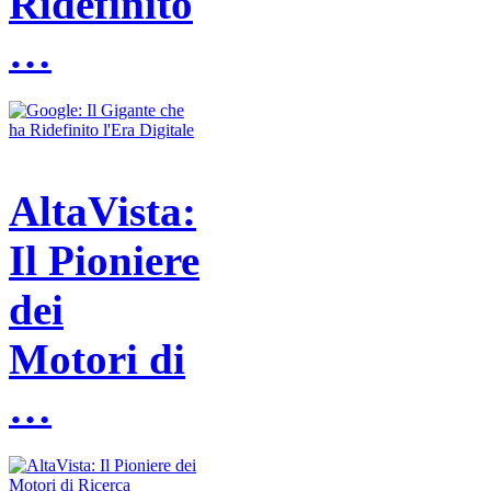
Ridefinito
…
AltaVista:
Il Pioniere
dei
Motori di
…