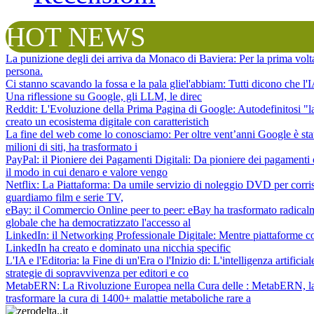
HOT NEWS
La punizione degli dei arriva da Monaco di Baviera
: Per la prima vol
persona.
Ci stanno scavando la fossa e la pala gliel'abbiam
: Tutti dicono che l
Una riflessione su Google, gli LLM, le direc
Reddit: L'Evoluzione della Prima Pagina di Google
: Autodefinitosi "
creato un ecosistema digitale con caratteristich
La fine del web come lo conosciamo
: Per oltre vent’anni Google è sta
milioni di siti, ha trasformato i
PayPal: il Pioniere dei Pagamenti Digitali
: Da pioniere dei pagamenti 
il modo in cui denaro e valore vengo
Netflix: La Piattaforma
: Da umile servizio di noleggio DVD per corris
guardiamo film e serie TV,
eBay: il Commercio Online peer to peer
: eBay ha trasformato radical
globale che ha democratizzato l'accesso al
LinkedIn: il Networking Professionale Digitale
: Mentre piattaforme c
LinkedIn ha creato e dominato una nicchia specific
L'IA e l'Editoria: la Fine di un'Era o l'Inizio di
: L'intelligenza artifici
strategie di sopravvivenza per editori e co
MetabERN: La Rivoluzione Europea nella Cura delle
: MetabERN, la 
trasformare la cura di 1400+ malattie metaboliche rare a