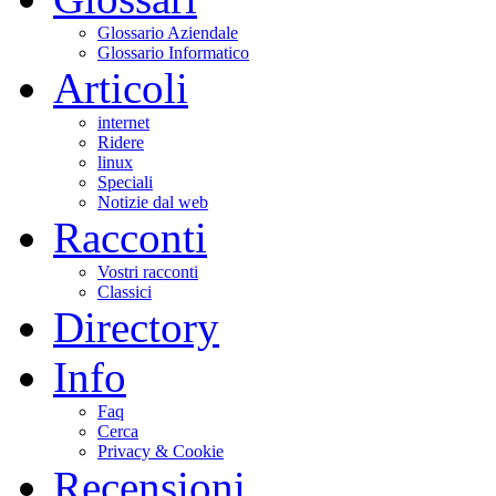
Glossario Aziendale
Glossario Informatico
Articoli
internet
Ridere
linux
Speciali
Notizie dal web
Racconti
Vostri racconti
Classici
Directory
Info
Faq
Cerca
Privacy & Cookie
Recensioni