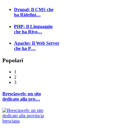
Drupal: Il CMS che
ha Ridefini…
PHP: Il Linguaggio
che ha Rivo…
Apache: Il Web Server
che ha P…
Popolari
1
2
3
Bresciaweb: un sito
dedicato alla pro…