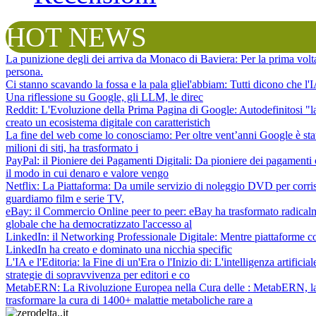
HOT NEWS
La punizione degli dei arriva da Monaco di Baviera
: Per la prima vol
persona.
Ci stanno scavando la fossa e la pala gliel'abbiam
: Tutti dicono che l
Una riflessione su Google, gli LLM, le direc
Reddit: L'Evoluzione della Prima Pagina di Google
: Autodefinitosi "
creato un ecosistema digitale con caratteristich
La fine del web come lo conosciamo
: Per oltre vent’anni Google è sta
milioni di siti, ha trasformato i
PayPal: il Pioniere dei Pagamenti Digitali
: Da pioniere dei pagamenti 
il modo in cui denaro e valore vengo
Netflix: La Piattaforma
: Da umile servizio di noleggio DVD per corris
guardiamo film e serie TV,
eBay: il Commercio Online peer to peer
: eBay ha trasformato radical
globale che ha democratizzato l'accesso al
LinkedIn: il Networking Professionale Digitale
: Mentre piattaforme c
LinkedIn ha creato e dominato una nicchia specific
L'IA e l'Editoria: la Fine di un'Era o l'Inizio di
: L'intelligenza artifici
strategie di sopravvivenza per editori e co
MetabERN: La Rivoluzione Europea nella Cura delle
: MetabERN, la 
trasformare la cura di 1400+ malattie metaboliche rare a