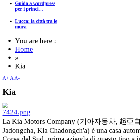
Guida a wordpress
per i princi…
Lucca: la città tra le
mura
You are here :
Home
»
Kia
A+
A
A-
Kia
La Kia Motors Company (기아자동차, 起亞
Jadongcha, Kia Chadongch'a) è una casa automo
Corea del Sud, prima azienda di questo tipo a i