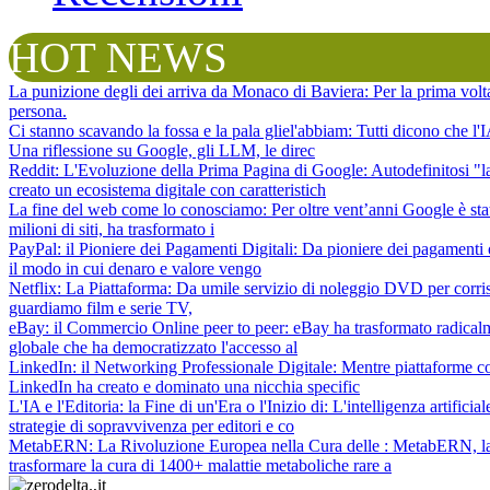
HOT NEWS
La punizione degli dei arriva da Monaco di Baviera
: Per la prima vol
persona.
Ci stanno scavando la fossa e la pala gliel'abbiam
: Tutti dicono che l
Una riflessione su Google, gli LLM, le direc
Reddit: L'Evoluzione della Prima Pagina di Google
: Autodefinitosi "
creato un ecosistema digitale con caratteristich
La fine del web come lo conosciamo
: Per oltre vent’anni Google è sta
milioni di siti, ha trasformato i
PayPal: il Pioniere dei Pagamenti Digitali
: Da pioniere dei pagamenti 
il modo in cui denaro e valore vengo
Netflix: La Piattaforma
: Da umile servizio di noleggio DVD per corris
guardiamo film e serie TV,
eBay: il Commercio Online peer to peer
: eBay ha trasformato radical
globale che ha democratizzato l'accesso al
LinkedIn: il Networking Professionale Digitale
: Mentre piattaforme c
LinkedIn ha creato e dominato una nicchia specific
L'IA e l'Editoria: la Fine di un'Era o l'Inizio di
: L'intelligenza artifici
strategie di sopravvivenza per editori e co
MetabERN: La Rivoluzione Europea nella Cura delle
: MetabERN, la 
trasformare la cura di 1400+ malattie metaboliche rare a