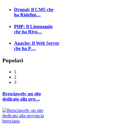
Drupal: Il CMS che
ha Ridefini…
PHP: Il Linguaggio
che ha Rivo…
Apache: Il Web Server
che ha P…
Popolari
1
2
3
Bresciaweb: un sito
dedicato alla pro…