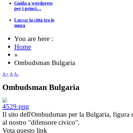
Guida a wordpress
per i princi…
Lucca: la città tra le
mura
You are here :
Home
»
Ombudsman Bulgaria
A+
A
A-
Ombudsman Bulgaria
Il sito dell'Ombudsman per la Bulgaria, figura
al nostro "difensore civico".
Vota questo link