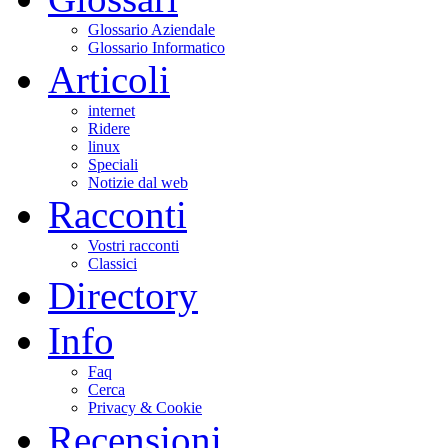
Glossario Aziendale
Glossario Informatico
Articoli
internet
Ridere
linux
Speciali
Notizie dal web
Racconti
Vostri racconti
Classici
Directory
Info
Faq
Cerca
Privacy & Cookie
Recensioni