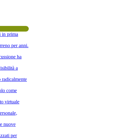
i in prima
rreno per anni.
scussione ha
sibilità a
o radicalmente
solo come
o virtuale
ersonale,
lle nuove
zzati per