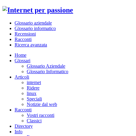
Glossario aziendale
Glossario informatico
Recensioni
Racconti
Ricerca avanzata
Home
Glossari
Glossario Aziendale
Glossario Informatico
Articoli
internet
Ridere
linux
Speciali
Notizie dal web
Racconti
Vostri racconti
Classici
Directory
Info