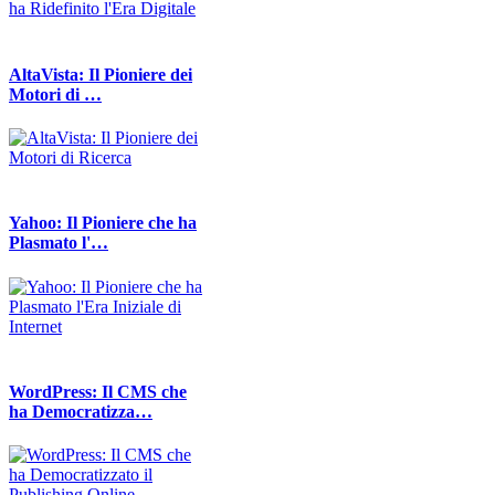
AltaVista: Il Pioniere dei
Motori di …
Yahoo: Il Pioniere che ha
Plasmato l'…
WordPress: Il CMS che
ha Democratizza…