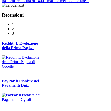
trasformare la cura di 1400+ malattie metaboliche rare a
Recensioni
1
2
3
Reddit: L'Evoluzione
della Prima Pagi…
PayPal: il Pioniere dei
Pagamenti Dig…