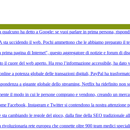
ta qualcuno ha detto a Google: se vuoi parlare in prima persona, rispond
'IA sta uccidendo il web. Pochi ammettono che le abbiamo preparato il te
la prima pagina di Internet", questo aggregatore di notizie e forum di di
to il cuore del web aperto. Ha reso l’informazione accessibile, ha dato vi
online a potenza globale delle transazioni digitali, PayPal ha trasformat
pondenza a gigante globale dello streaming, Netflix ha ridefinito non 
mente il modo in cui le persone comprano e vendono, creando un mercat
ome Facebook, Instagram e Twitter si contendono la nostra attenzione p
ale sta cambiando le regole del gioco, dalla fine della SEO tradizionale a
rivoluzionaria rete europea che connette oltre 900 team medici speciali