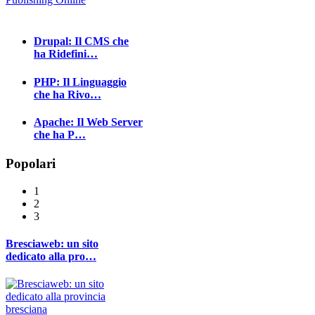
Drupal: Il CMS che
ha Ridefini…
PHP: Il Linguaggio
che ha Rivo…
Apache: Il Web Server
che ha P…
Popolari
1
2
3
Bresciaweb: un sito
dedicato alla pro…