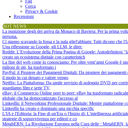
Faq
Cerca
Privacy & Cookie
Recensioni
HOT NEWS
La punizione degli dei arriva da Monaco di Baviera
: Per la prima vol
persona.
Ci stanno scavando la fossa e la pala gliel'abbiam
: Tutti dicono che l
Una riflessione su Google, gli LLM, le direc
Reddit: L'Evoluzione della Prima Pagina di Google
: Autodefinitosi "
creato un ecosistema digitale con caratteristich
La fine del web come lo conosciamo
: Per oltre vent’anni Google è sta
milioni di siti, ha trasformato i
PayPal: il Pioniere dei Pagamenti Digitali
: Da pioniere dei pagamenti 
il modo in cui denaro e valore vengo
Netflix: La Piattaforma
: Da umile servizio di noleggio DVD per corris
guardiamo film e serie TV,
eBay: il Commercio Online peer to peer
: eBay ha trasformato radical
globale che ha democratizzato l'accesso al
LinkedIn: il Networking Professionale Digitale
: Mentre piattaforme c
LinkedIn ha creato e dominato una nicchia specific
L'IA e l'Editoria: la Fine di un'Era o l'Inizio di
: L'intelligenza artifici
strategie di sopravvivenza per editori e co
MetabERN: La Rivoluzione Europea nella Cura delle
: MetabERN, la 