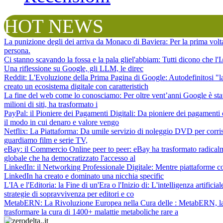
HOT NEWS
La punizione degli dei arriva da Monaco di Baviera
: Per la prima vol
persona.
Ci stanno scavando la fossa e la pala gliel'abbiam
: Tutti dicono che l
Una riflessione su Google, gli LLM, le direc
Reddit: L'Evoluzione della Prima Pagina di Google
: Autodefinitosi "
creato un ecosistema digitale con caratteristich
La fine del web come lo conosciamo
: Per oltre vent’anni Google è sta
milioni di siti, ha trasformato i
PayPal: il Pioniere dei Pagamenti Digitali
: Da pioniere dei pagamenti 
il modo in cui denaro e valore vengo
Netflix: La Piattaforma
: Da umile servizio di noleggio DVD per corris
guardiamo film e serie TV,
eBay: il Commercio Online peer to peer
: eBay ha trasformato radical
globale che ha democratizzato l'accesso al
LinkedIn: il Networking Professionale Digitale
: Mentre piattaforme c
LinkedIn ha creato e dominato una nicchia specific
L'IA e l'Editoria: la Fine di un'Era o l'Inizio di
: L'intelligenza artifici
strategie di sopravvivenza per editori e co
MetabERN: La Rivoluzione Europea nella Cura delle
: MetabERN, la 
trasformare la cura di 1400+ malattie metaboliche rare a