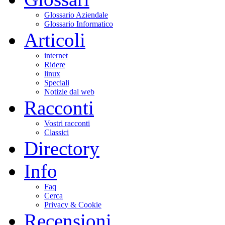
Glossario Aziendale
Glossario Informatico
Articoli
internet
Ridere
linux
Speciali
Notizie dal web
Racconti
Vostri racconti
Classici
Directory
Info
Faq
Cerca
Privacy & Cookie
Recensioni