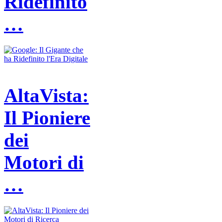
Ridefinito
…
AltaVista:
Il Pioniere
dei
Motori di
…