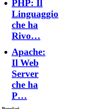
PHP: Il
Linguaggio
che ha
Rivo…
Apache:
Il Web
Server
che ha
P…
Popolari